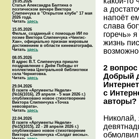
какой-то 
19.05.2026
Статья Александра Балтина о
а достато
поэтическом вечере Виктора
Слипенчука в "Открытом клубе" 17 мая
напоёт ем
2026 года.
Читать
здесь
слава бог
15.05.2026
горечь» я
Фильм, созданный с помощью ИИ по
поэме Виктора Слипенчука «Чингис-
жизнь пис
Хан», официально признан мировым
достижением в области кинематографа.
возможно,
Читать
здесь
08.05.2026
В адрес В.Т. Слипенчука пришло
поздравление с Днём Победы от
2 вопрос
коллектива Центральной библиотеки
села Черниговка.
Добрый д
Читать
здесь
Интернет
29.04.2026
В газете «Аргументы Недели»
с Интерн
(№16(1016), 29 апреля - 5 мая 2026 г.)
опубликовано новое стихотворение
авторы? 
Виктора Слипенчука «Точка
невозврата».
Читать
здесь
Николай, 
22.04.2026
В газете «Аргументы Недели»
девятнад
(№15(1015), 22 - 28 апреля 2026 г.)
опубликовано новое стихотворение
обмолвилс
Виктора Слипенчука «Солдат весны».
Читать
здесь