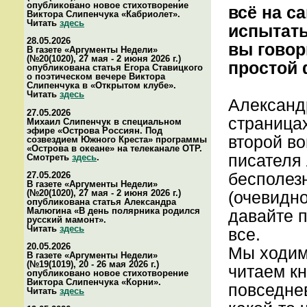
опубликовано новое стихотворение
всё на с
Виктора Слипенчука «Кабриолет».
Читать
здесь
испытать
28.05.2026
вы говор
В газете «Аргументы Недели»
(№20(1020), 27 мая - 2 июня 2026 г.)
простой 
опубликована статья Егора Ставицкого
о поэтическом вечере Виктора
Слипенчука в «Открытом клубе».
Читать
здесь
Александр
27.05.2026
страницах
Михаил Слипенчук в специальном
эфире «Острова Россиян. Под
второй во
созвездием Южного Креста» программы
«Острова в океане» на телеканале ОТР.
писателя
Смотреть
здесь
.
бесполез
27.05.2026
В газете «Аргументы Недели»
(№20(1020), 27 мая - 2 июня 2026 г.)
(очевидно
опубликована статья Александра
Малюгина «В день полярника родился
давайте п
русский мамонт».
Читать
здесь
все.
20.05.2026
Мы ходим 
В газете «Аргументы Недели»
(№19(1019), 20 - 26 мая 2026 г.)
читаем кн
опубликовано новое стихотворение
Виктора Слипенчука «Корни».
повседнев
Читать
здесь