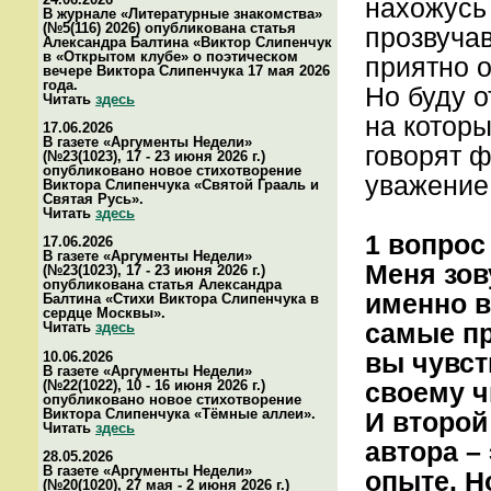
нахожусь 
В журнале «Литературные знакомства»
(№5(116) 2026) опубликована статья
прозвуча
Александра Балтина «Виктор Слипенчук
в «Открытом клубе» о поэтическом
приятно 
вечере Виктора Слипенчука 17 мая 2026
года.
Но буду о
Читать
здесь
на которы
17.06.2026
В газете «Аргументы Недели»
говорят ф
(№23(1023), 17 - 23 июня 2026 г.)
опубликовано новое стихотворение
уважение 
Виктора Слипенчука «Святой Грааль и
Святая Русь».
Читать
здесь
1 вопрос
17.06.2026
В газете «Аргументы Недели»
Меня зов
(№23(1023), 17 - 23 июня 2026 г.)
опубликована статья Александра
именно в
Балтина «Стихи Виктора Слипенчука в
сердце Москвы».
самые пр
Читать
здесь
вы чувст
10.06.2026
В газете «Аргументы Недели»
(№22(1022), 10 - 16 июня 2026 г.)
своему 
опубликовано новое стихотворение
Виктора Слипенчука «Тёмные аллеи».
И второй
Читать
здесь
автора –
28.05.2026
В газете «Аргументы Недели»
опыте. Н
(№20(1020), 27 мая - 2 июня 2026 г.)