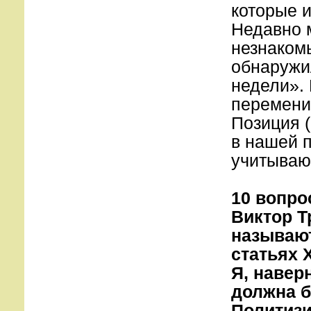
которые 
Недавно 
незнакомы
обнаружи
недели». 
перемени
Позиция (
в нашей п
учитываю
10 вопро
Виктор Т
называют
статьях 
Я, навер
должна б
Политизир