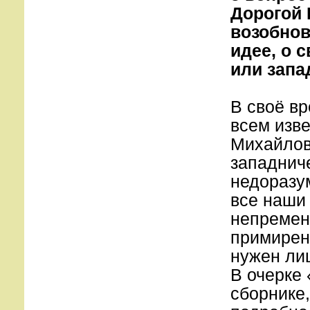
Дорогой 
возобнов
идее, о 
или запа
В своё вр
всем изв
Михайлови
западнич
недоразу
все наши
непременн
примирен
нужен ли
В очерке 
сборнике