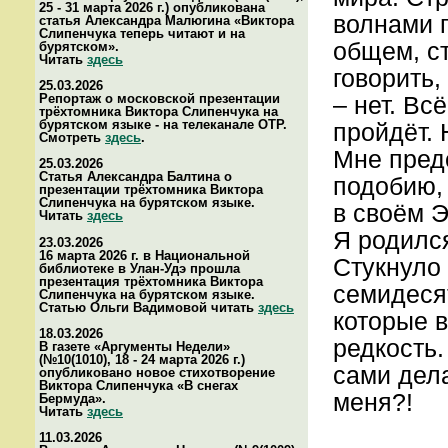
25 - 31 марта 2026 г.) опубликована
волнами п
статья Александра Малюгина «Виктора
Слипенчука теперь читают и на
общем, ст
бурятском».
Читать
здесь
говорить,
25.03.2026
Репортаж о московской презентации
– нет. Вс
трёхтомника Виктора Слипенчука на
бурятском языке - на телеканале ОТР.
пройдёт. 
Смотреть
здесь
.
Мне предс
25.03.2026
Статья Александра Балтина о
подобию, 
презентации трёхтомника Виктора
Слипенчука на бурятском языке.
в своём Э
Читать
здесь
Я родился
23.03.2026
16 марта 2026 г. в Национальной
Стукнуло 
библиотеке в Улан-Удэ прошла
презентация трёхтомника Виктора
семидеся
Слипенчука на бурятском языке.
Статью Ольги Вадимовой читать
здесь
которые в
18.03.2026
редкость.
В газете «Аргументы Недели»
(№10(1010), 18 - 24 марта 2026 г.)
сами дела
опубликовано новое стихотворение
Виктора Слипенчука «В снегах
меня?!
Бермуда».
Читать
здесь
11.03.2026