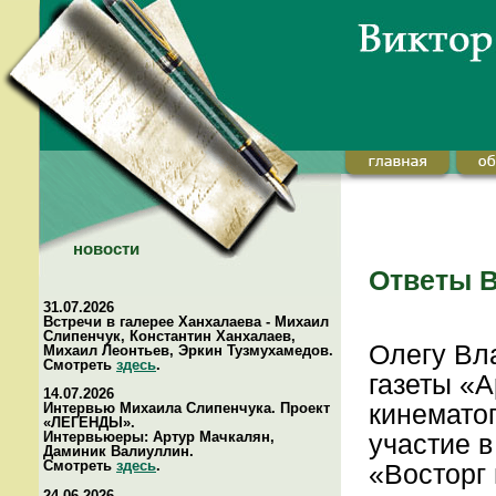
новости
Ответы В
31.07.2026
Встречи в галерее Ханхалаева - Михаил
Слипенчук, Константин Ханхалаев,
Олегу Вл
Михаил Леонтьев, Эркин Тузмухамедов.
Смотреть
здесь
.
газеты «А
14.07.2026
кинемато
Интервью Михаила Слипенчука. Проект
«ЛЕГЕНДЫ».
участие в
Интервьюеры: Артур Мачкалян,
Даминик Валиуллин.
Смотреть
здесь
.
«Восторг 
24.06.2026