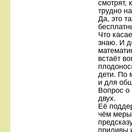
смотрят, 
трудно на
Да, это т
бесплатн
Что касае
знаю. И д
математик
встаёт во
плодоноси
дети. По 
и для об
Вопрос о 
двух.
Её подде
чём меры
предсказу
приливы 