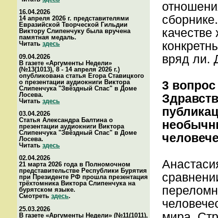
отношени
16.04.2026
сборнике
14 апреля 2026 г. представителями
Евразийской Творческой Гильдии
качестве 
Виктору Слипенчуку была вручена
памятная медаль.
конкретны
Читать
здесь
вряд ли. 
09.04.2026
В газете «Аргументы Недели»
(№13(1013), 8 - 14 апреля 2026 г.)
опубликована статья Егора Ставицкого
о презентации аудиокниги Виктора
3 вопрос
Слипенчука "Звёздный Спас" в Доме
Лосева.
Здравств
Читать
здесь
публикац
03.04.2026
Статья Александра Балтина о
необычн
презентации аудиокниги Виктора
Слипенчука "Звёздный Спас" в Доме
человече
Лосева.
Читать
здесь
02.04.2026
Анастасия
21 марта 2026 года в Полномочном
представительстве Республики Бурятия
сравнении
при Президенте РФ прошла презентация
трёхтомника Виктора Слипенчука на
переломн
бурятском языке.
Смотреть
здесь
.
человечес
25.03.2026
мира. Ст
В газете «Аргументы Недели» (№11(1011),