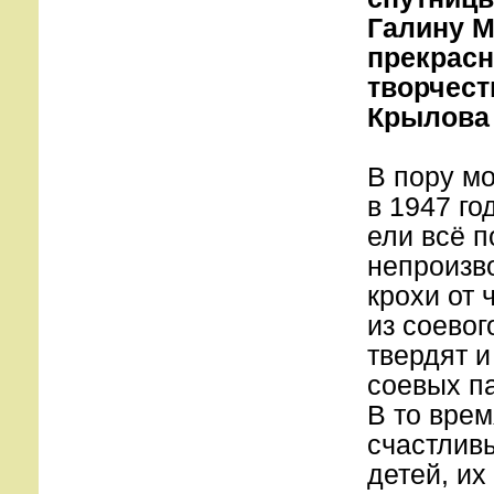
Галину М
прекрасн
творчест
Крылова
В пору мо
в 1947 го
ели всё п
непроизв
крохи от 
из соевог
твердят и
соевых па
В то врем
счастливы
детей, их