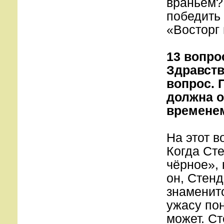
враньём?
победить 
«Восторг 
13 вопро
Здравств
вопрос. 
должна о
временем
На этот в
Когда Ст
чёрное», 
он, Стен
знаменит
ужасу пон
может. Ст