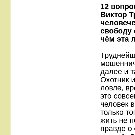
12 вопро
Виктор Т
человече
свободу 
чём эта 
Труднейши
мошенниче
далее и т
Охотник и
ловле, вр
это совсе
человек в
только то
жить не п
правде о 