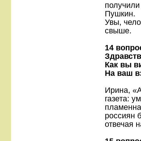
получили
Пушкин.
Увы, чело
свыше.
14 вопро
Здравств
Как вы в
На ваш в
Ирина, «
газета: у
пламенная
россиян б
отвечая н