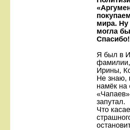
«Аргумен
покупаем
мира. Ну
могла бы
Спасибо!
Я был в И
фамилии,
Ирины, К
Не знаю, 
намёк на
«Чапаев»?
запутал.
Что каса
страшного
остановит