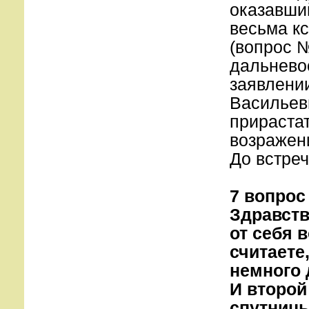
оказавший
весьма кс
(вопрос №
дальневос
заявлени
Васильев
прирастат
возражен
До встреч
7 вопрос
Здравств
от себя 
считаете
немного 
И второй
спутницы