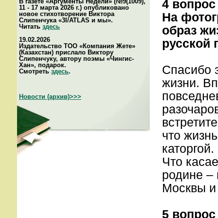
4 вопрос
В газете «Аргументы Недели» (№9(1009),
11 - 17 марта 2026 г.) опубликовано
новое стихотворение Виктора
На фотог
Слипенчука «3I/ATLAS и мы».
Читать
здесь
образ жи
19.02.2026
русской 
Издательство ТОО «Компания Жете»
(Казахстан) прислало Виктору
Слипенчуку, автору поэмы «Чингис-
Хан», подарок.
Спасибо з
Смотреть
здесь
.
жизни. В
повседнев
Новости (архив)>>>
разочаров
встретит
что жизнь
каторгой.
Что касае
родине – 
Москвы и 
5 вопрос