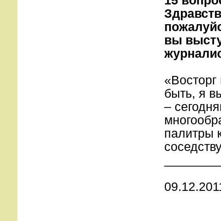
15 вопро
Здравств
пожалуйс
вы высту
журналис
«Восторг 
быть, я в
– сегодн
многообра
палитры к
соседству
________
09.12.2011