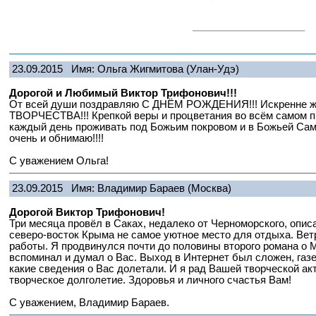
23.09.2015
Имя: Ольга Жигмитова
(Улан-Удэ)
Дорогой и Любимый Виктор Трифонович!!!
От всей души поздравляю С ДНЁМ РОЖДЕНИЯ!!! Искренне 
ТВОРЧЕСТВА!!! Крепкой веры и процветания во всём самом 
каждый день проживать под Божьим покровом и в Божьей Сам
очень и обнимаю!!!!
С уважением Ольга!
23.09.2015
Имя: Владимир Бараев
(Москва)
Дорогой Виктор Трифонович!
Три месяца провёл в Саках, недалеко от Черноморского, описа
северо-восток Крыма не самое уютное место для отдыха. Вет
работы. Я продвинулся почти до половины второго романа о 
вспоминал и думал о Вас. Выход в Интернет был сложен, газе
какие сведения о Вас долетали. И я рад Вашей творческой акт
творческое долголетие. Здоровья и личного счастья Вам!
С уважением, Владимир Бараев.