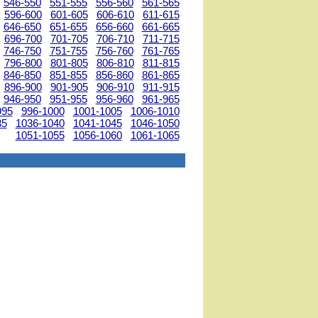
546-550
551-555
556-560
561-565
596-600
601-605
606-610
611-615
646-650
651-655
656-660
661-665
696-700
701-705
706-710
711-715
746-750
751-755
756-760
761-765
796-800
801-805
806-810
811-815
846-850
851-855
856-860
861-865
896-900
901-905
906-910
911-915
946-950
951-955
956-960
961-965
995
996-1000
1001-1005
1006-1010
35
1036-1040
1041-1045
1046-1050
1051-1055
1056-1060
1061-1065