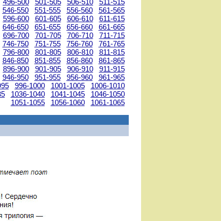
496-500
501-505
506-510
511-515
546-550
551-555
556-560
561-565
596-600
601-605
606-610
611-615
646-650
651-655
656-660
661-665
696-700
701-705
706-710
711-715
746-750
751-755
756-760
761-765
796-800
801-805
806-810
811-815
846-850
851-855
856-860
861-865
896-900
901-905
906-910
911-915
946-950
951-955
956-960
961-965
995
996-1000
1001-1005
1006-1010
35
1036-1040
1041-1045
1046-1050
1051-1055
1056-1060
1061-1065