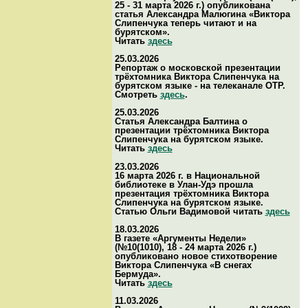
25 - 31 марта 2026 г.) опубликована
статья Александра Малюгина «Виктора
Слипенчука теперь читают и на
бурятском».
Читать
здесь
25.03.2026
Репортаж о московской презентации
трёхтомника Виктора Слипенчука на
бурятском языке - на телеканале ОТР.
Смотреть
здесь
.
25.03.2026
Статья Александра Балтина о
презентации трёхтомника Виктора
Слипенчука на бурятском языке.
Читать
здесь
23.03.2026
16 марта 2026 г. в Национальной
библиотеке в Улан-Удэ прошла
презентация трёхтомника Виктора
Слипенчука на бурятском языке.
Статью Ольги Вадимовой читать
здесь
18.03.2026
В газете «Аргументы Недели»
(№10(1010), 18 - 24 марта 2026 г.)
опубликовано новое стихотворение
Виктора Слипенчука «В снегах
Бермуда».
Читать
здесь
11.03.2026