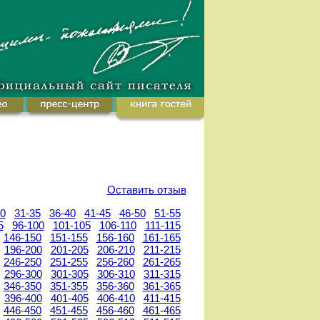
Оставить отзыв
30
31-35
36-40
41-45
46-50
51-55
5
96-100
101-105
106-110
111-115
146-150
151-155
156-160
161-165
196-200
201-205
206-210
211-215
246-250
251-255
256-260
261-265
296-300
301-305
306-310
311-315
346-350
351-355
356-360
361-365
396-400
401-405
406-410
411-415
446-450
451-455
456-460
461-465