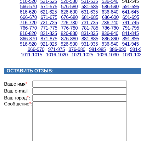
516-520
521-525
526-530
531-535
536-540
541-545
566-570
571-575
576-580
581-585
586-590
591-595
616-620
621-625
626-630
631-635
636-640
641-645
666-670
671-675
676-680
681-685
686-690
691-695
716-720
721-725
726-730
731-735
736-740
741-745
766-770
771-775
776-780
781-785
786-790
791-795
816-820
821-825
826-830
831-835
836-840
841-845
866-870
871-875
876-880
881-885
886-890
891-895
916-920
921-925
926-930
931-935
936-940
941-945
966-970
971-975
976-980
981-985
986-990
991-
1011-1015
1016-1020
1021-1025
1026-1030
1031-10
ОСТАВИТЬ ОТЗЫВ:
Вашe имя
*
:
Ваш e-mail:
Ваш город
*
:
Сообщение
*
: