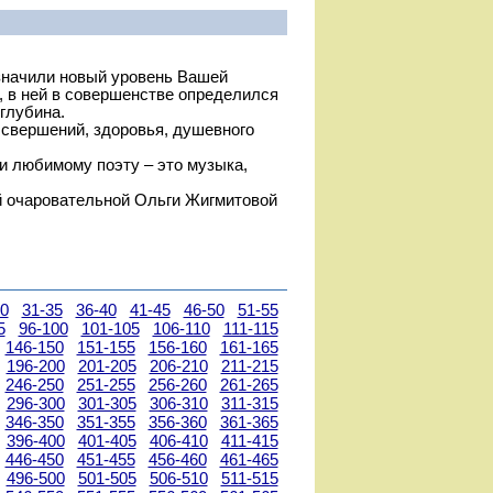
значили новый уровень Вашей
д, в ней в совершенстве определился
глубина.
 свершений, здоровья, душевного
и любимому поэту – это музыка,
й очаровательной Ольги Жигмитовой
30
31-35
36-40
41-45
46-50
51-55
5
96-100
101-105
106-110
111-115
146-150
151-155
156-160
161-165
196-200
201-205
206-210
211-215
246-250
251-255
256-260
261-265
296-300
301-305
306-310
311-315
346-350
351-355
356-360
361-365
396-400
401-405
406-410
411-415
446-450
451-455
456-460
461-465
496-500
501-505
506-510
511-515