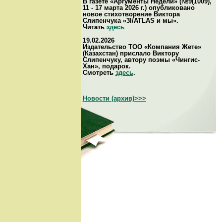
В газете «Аргументы Недели» (№9(1009),
11 - 17 марта 2026 г.) опубликовано
новое стихотворение Виктора
Слипенчука «3I/ATLAS и мы».
Читать
здесь
19.02.2026
Издательство ТОО «Компания Жете»
(Казахстан) прислало Виктору
Слипенчуку, автору поэмы «Чингис-
Хан», подарок.
Смотреть
здесь
.
Новости (архив)>>>