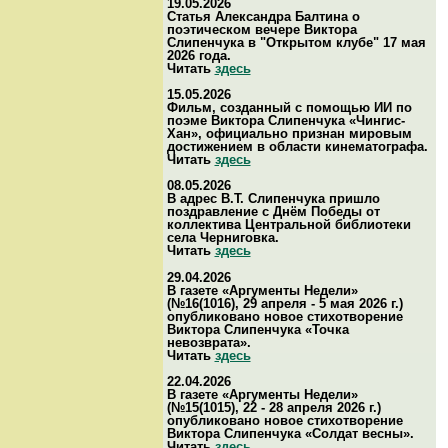
19.05.2026
Статья Александра Балтина о
поэтическом вечере Виктора
Слипенчука в "Открытом клубе" 17 мая
2026 года.
Читать
здесь
15.05.2026
Фильм, созданный с помощью ИИ по
поэме Виктора Слипенчука «Чингис-
Хан», официально признан мировым
достижением в области кинематографа.
Читать
здесь
08.05.2026
В адрес В.Т. Слипенчука пришло
поздравление с Днём Победы от
коллектива Центральной библиотеки
села Черниговка.
Читать
здесь
29.04.2026
В газете «Аргументы Недели»
(№16(1016), 29 апреля - 5 мая 2026 г.)
опубликовано новое стихотворение
Виктора Слипенчука «Точка
невозврата».
Читать
здесь
22.04.2026
В газете «Аргументы Недели»
(№15(1015), 22 - 28 апреля 2026 г.)
опубликовано новое стихотворение
Виктора Слипенчука «Солдат весны».
Читать
здесь