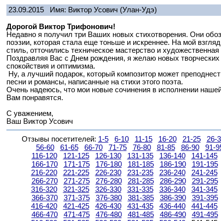
23.09.2015
Имя: Виктор Усович
(Улан-Удэ)
Дорогой Виктор Трифонович!
Недавно я получил три Ваших новых стихотворения. Они обо
поэзии, которая стала еще тоньше и искреннее. На мой взгля
стиль, отточились техническое мастерство и художественная 
Поздравляя Вас с Днем рождения, я желаю новых творческих
спокойствия и оптимизма.
Ну, а лучший подарок, который композитор может преподнест
песни и романсы, написанные на стихи этого поэта.
Очень надеюсь, что мои новые сочинения в исполнении наше
Вам понравятся.
С уважением,
Ваш Виктор Усович
Отзывы посетителей:
1-5
6-10
11-15
16-20
21-25
26-
56-60
61-65
66-70
71-75
76-80
81-85
86-90
91-9
116-120
121-125
126-130
131-135
136-140
141-145
166-170
171-175
176-180
181-185
186-190
191-195
216-220
221-225
226-230
231-235
236-240
241-245
266-270
271-275
276-280
281-285
286-290
291-295
316-320
321-325
326-330
331-335
336-340
341-345
366-370
371-375
376-380
381-385
386-390
391-395
416-420
421-425
426-430
431-435
436-440
441-445
466-470
471-475
476-480
481-485
486-490
491-495