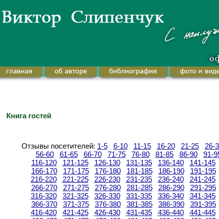
Книга гостей
Отзывы посетителей:
1-5
6-10
11-15
16-20
21-25
26-
56-60
61-65
66-70
71-75
76-80
81-85
86-90
91-9
116-120
121-125
126-130
131-135
136-140
141-145
166-170
171-175
176-180
181-185
186-190
191-195
216-220
221-225
226-230
231-235
236-240
241-245
266-270
271-275
276-280
281-285
286-290
291-295
316-320
321-325
326-330
331-335
336-340
341-345
366-370
371-375
376-380
381-385
386-390
391-395
416-420
421-425
426-430
431-435
436-440
441-445