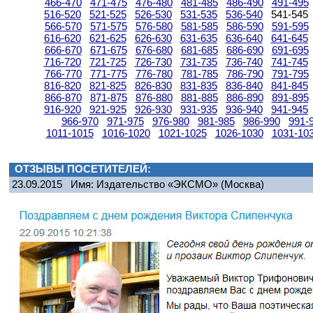
466-470
471-475
476-480
481-485
486-490
491-495
516-520
521-525
526-530
531-535
536-540
541-545
566-570
571-575
576-580
581-585
586-590
591-595
616-620
621-625
626-630
631-635
636-640
641-645
666-670
671-675
676-680
681-685
686-690
691-695
716-720
721-725
726-730
731-735
736-740
741-745
766-770
771-775
776-780
781-785
786-790
791-795
816-820
821-825
826-830
831-835
836-840
841-845
866-870
871-875
876-880
881-885
886-890
891-895
916-920
921-925
926-930
931-935
936-940
941-945
966-970
971-975
976-980
981-985
986-990
991-
1011-1015
1016-1020
1021-1025
1026-1030
1031-10
ОТЗЫВЫ ПОСЕТИТЕЛЕЙ:
23.09.2015
Имя: Издательство «ЭКСМО»
(Москва)