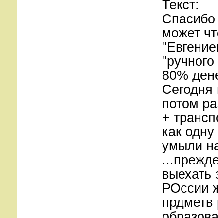
Текст:
Спасибо 
может чт
"Евгение
"ручного
80% дене
Сегодня 
потом ра
+ трансп
как одну
умыли на
...прежд
выехать 
РОссии ж
прдметв 
образова