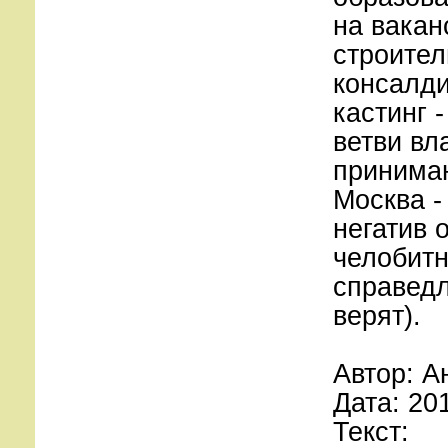
на вакан
строител
консалди
кастинг 
ветви вл
принимаю
Москва -
негатив 
челобитн
справедл
верят).
Автор: А
Дата: 20
Текст: