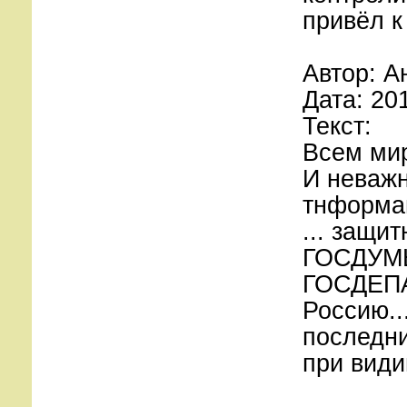
привёл к
Автор: А
Дата: 20
Текст:
Всем м
И неваж
тнформа
... защи
ГОСДУМЫ
ГОСДЕПА
Россию..
последн
при види