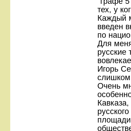
"графе 5
тех, у к
Каждый м
введен в
по нацио
Для меня
русские 
вовлекае
Игорь Се
слишком 
Очень мн
особенно
Кавказа,
русского
площади 
обществ