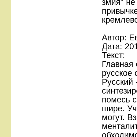
змия" не
привычке
кремлевс
Автор: Е
Дата: 20
Текст:
Главная 
русское 
Русский 
синтезир
помесь с
шире. Уч
могут. В
менталит
обходимс