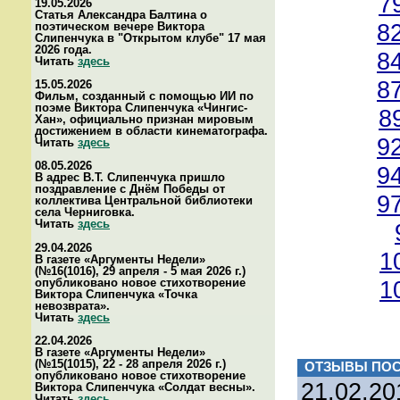
7
19.05.2026
Статья Александра Балтина о
8
поэтическом вечере Виктора
Слипенчука в "Открытом клубе" 17 мая
2026 года.
8
Читать
здесь
8
15.05.2026
Фильм, созданный с помощью ИИ по
поэме Виктора Слипенчука «Чингис-
8
Хан», официально признан мировым
достижением в области кинематографа.
9
Читать
здесь
08.05.2026
9
В адрес В.Т. Слипенчука пришло
поздравление с Днём Победы от
9
коллектива Центральной библиотеки
села Черниговка.
Читать
здесь
29.04.2026
1
В газете «Аргументы Недели»
(№16(1016), 29 апреля - 5 мая 2026 г.)
опубликовано новое стихотворение
1
Виктора Слипенчука «Точка
невозврата».
Читать
здесь
22.04.2026
В газете «Аргументы Недели»
(№15(1015), 22 - 28 апреля 2026 г.)
ОТЗЫВЫ ПОС
опубликовано новое стихотворение
21.02.20
Виктора Слипенчука «Солдат весны».
Читать
здесь