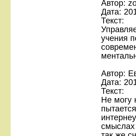
Автор: z
Дата: 20
Текст:
Управля
учения 
совреме
ментальн
Автор: Е
Дата: 20
Текст:
Не могу 
пытается
интернеу
смыслах 
так же с