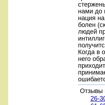
стержень
нами до 
нация на
болен (с
людей п
интиллиг
получитс
Когда в 
него обр
приходит
принимае
ошибаетс
Отзывы 
26-3