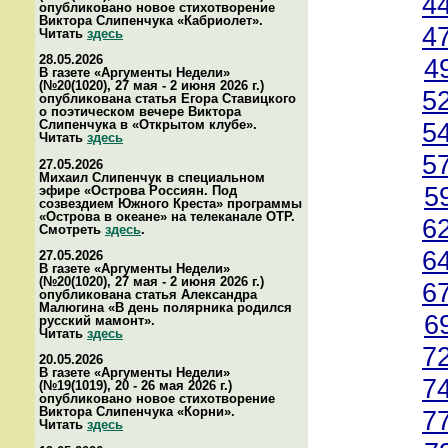
4
опубликовано новое стихотворение
Виктора Слипенчука «Кабриолет».
4
Читать
здесь
28.05.2026
4
В газете «Аргументы Недели»
(№20(1020), 27 мая - 2 июня 2026 г.)
5
опубликована статья Егора Ставицкого
о поэтическом вечере Виктора
Слипенчука в «Открытом клубе».
5
Читать
здесь
5
27.05.2026
Михаил Слипенчук в специальном
5
эфире «Острова Россиян. Под
созвездием Южного Креста» программы
«Острова в океане» на телеканале ОТР.
6
Смотреть
здесь
.
6
27.05.2026
В газете «Аргументы Недели»
(№20(1020), 27 мая - 2 июня 2026 г.)
6
опубликована статья Александра
Малюгина «В день полярника родился
6
русский мамонт».
Читать
здесь
7
20.05.2026
В газете «Аргументы Недели»
7
(№19(1019), 20 - 26 мая 2026 г.)
опубликовано новое стихотворение
Виктора Слипенчука «Корни».
7
Читать
здесь