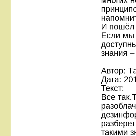
многих н
принципо
напомни
И пошёл 
Если мы 
доступны
знания –
Автор: Т
Дата: 20
Текст:
Все так.
разоблач
дезинфо
разберет
такими 