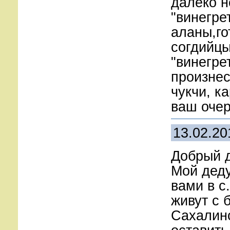
далеко н
"винегре
аланы,го
согдийцы
"винегре
произнес
чукчи, к
ваш очер
13.02.20
Добрый д
Мой деду
вами в с
живут с 
Сахалинс