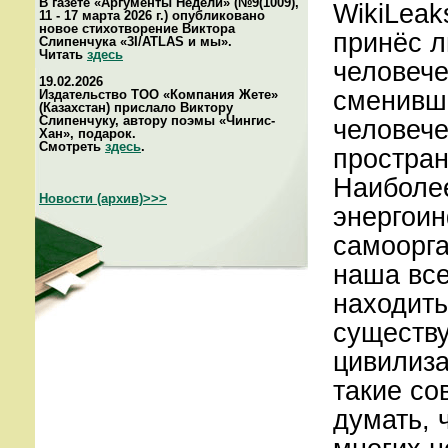
В газете «Аргументы Недели» (№9(1009),
WikiLeak
11 - 17 марта 2026 г.) опубликовано
новое стихотворение Виктора
принёс л
Слипенчука «3I/ATLAS и мы».
Читать
здесь
человече
19.02.2026
сменивши
Издательство ТОО «Компания Жете»
(Казахстан) прислало Виктору
Слипенчуку, автору поэмы «Чингис-
человеч
Хан», подарок.
Смотреть
здесь
.
простран
Наиболее
Новости (архив)>>>
энергои
самоорга
наша все
находить
существ
цивилиза
такие со
думать, 