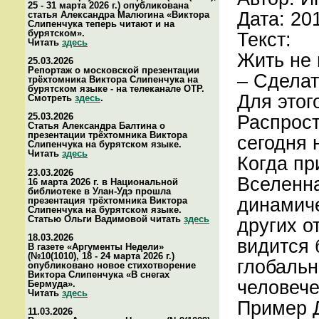
25 - 31 марта 2026 г.) опубликована
Дата: 20
статья Александра Малюгина «Виктора
Слипенчука теперь читают и на
бурятском».
Текст:
Читать
здесь
Жить не 
25.03.2026
Репортаж о московской презентации
– Сделат
трёхтомника Виктора Слипенчука на
бурятском языке - на телеканале ОТР.
Для этог
Смотреть
здесь
.
25.03.2026
Распрост
Статья Александра Балтина о
презентации трёхтомника Виктора
сегодня 
Слипенчука на бурятском языке.
Читать
здесь
Когда пр
23.03.2026
Вселенна
16 марта 2026 г. в Национальной
библиотеке в Улан-Удэ прошла
динамиче
презентация трёхтомника Виктора
Слипенчука на бурятском языке.
Статью Ольги Вадимовой читать
здесь
других о
18.03.2026
видится 
В газете «Аргументы Недели»
(№10(1010), 18 - 24 марта 2026 г.)
глобальн
опубликовано новое стихотворение
Виктора Слипенчука «В снегах
человече
Бермуда».
Читать
здесь
Пример Д
11.03.2026