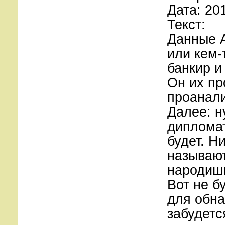
Дата: 20
Текст:
Данные А
или кем-
банкир и 
Он их пр
проанали
Далее: н
дипломат
будет. Н
называют
народишк
Вот не б
для обна
забудетс