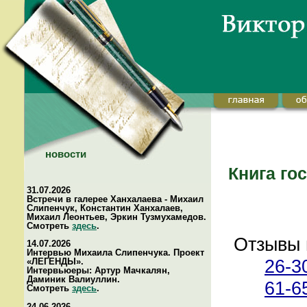
новости
Книга го
31.07.2026
Встречи в галерее Ханхалаева - Михаил
Слипенчук, Константин Ханхалаев,
Михаил Леонтьев, Эркин Тузмухамедов.
Смотреть
здесь
.
Отзывы 
14.07.2026
Интервью Михаила Слипенчука. Проект
26-3
«ЛЕГЕНДЫ».
Интервьюеры: Артур Мачкалян,
Даминик Валиуллин.
61-6
Смотреть
здесь
.
24.06.2026