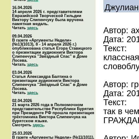
Джулиан»
16.04.2026
14 апреля 2026 г. представителями
Евразийской Творческой Гильдии
Виктору Слипенчуку была вручена
памятная медаль.
Читать
здесь
Автор: а
09.04.2026
Дата: 20
В газете «Аргументы Недели»
(№13(1013), 8 - 14 апреля 2026 г.)
Текст:
опубликована статья Егора Ставицкого
о презентации аудиокниги Виктора
классная
Слипенчука "Звёздный Спас" в Доме
Лосева.
словоблу
Читать
здесь
03.04.2026
Статья Александра Балтина о
презентации аудиокниги Виктора
Автор: г
Слипенчука "Звёздный Спас" в Доме
Лосева.
Дата: 20
Читать
здесь
Текст:
02.04.2026
21 марта 2026 года в Полномочном
представительстве Республики Бурятия
так в че
при Президенте РФ прошла презентация
трёхтомника Виктора Слипенчука на
ГРАЖДА
бурятском языке.
Смотреть
здесь
.
25.03.2026
Автор: И
В газете «Аргументы Недели» (№11(1011),