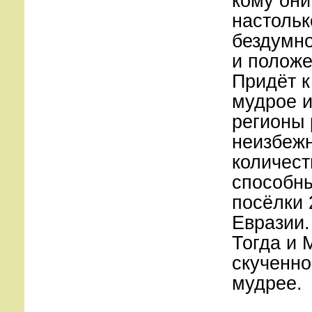
кому они
настольк
бездумно
и положе
Придёт к
мудрое и
регионы 
неизбежн
количест
способны
посёлки 
Евразии.
Тогда и 
скученно
мудрее.