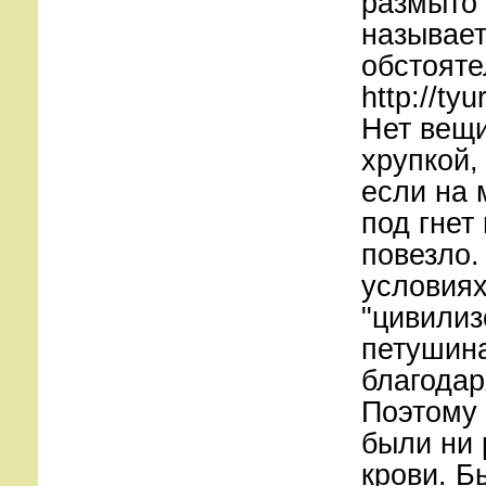
размыто 
называет
обстояте
http://ty
Нет вещи
хрупкой,
если на 
под гнет
повезло.
условиях
"цивилиз
петушина
благодар
Поэтому 
были ни 
крови. Б