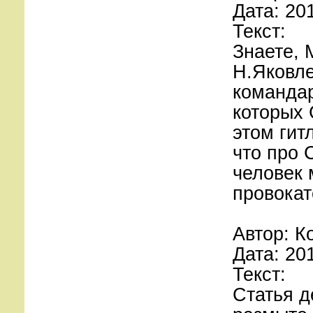
Дата: 20
Текст:
Знаете, 
Н.Яковле
командар
которых 
этом гит
что про 
человек 
провокат
Автор: К
Дата: 20
Текст:
Статья д