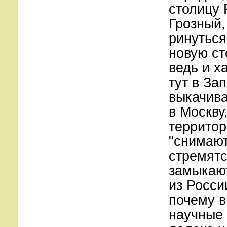
столицу 
Грозный,
ринуться
новую ст
ведь и х
тут в За
выкачива
в Москву
территор
"снимают
стремятс
замыкают
из Росси
почему в
научные 