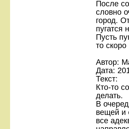
После со
словно о
город. О
пугатся н
Пусть пу
то скоро
Автор: М
Дата: 20
Текст:
Кто-то с
делать.
В очере
вещей и
все адек
направле