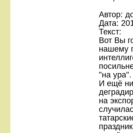
Автор: д
Дата: 20
Текст:
Вот Вы г
нашему п
интеллиг
посильне
"на ура".
И ещё ни
деградир
на экспо
случилас
татарски
праздник