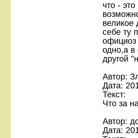
что - эт
возможно
великое 
себе ту 
официоз 
одно,а в
другой "
Автор: З
Дата: 20
Текст:
Что за н
Автор: д
Дата: 20