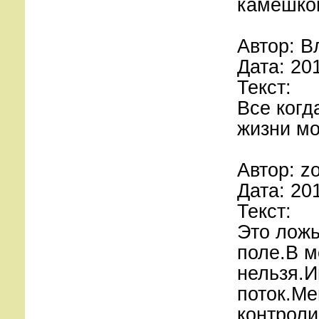
камешком
Автор: В
Дата: 20
Текст:
Все когд
жизни мо
Автор: z
Дата: 20
Текст:
Это ложь
поле.В м
нельзя.И
поток.Ме
контрол