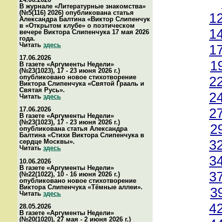
В журнале «Литературные знакомства»
(№5(116) 2026) опубликована статья
1
Александра Балтина «Виктор Слипенчук
в «Открытом клубе» о поэтическом
1
вечере Виктора Слипенчука 17 мая 2026
года.
Читать
здесь
1
17.06.2026
1
В газете «Аргументы Недели»
(№23(1023), 17 - 23 июня 2026 г.)
опубликовано новое стихотворение
2
Виктора Слипенчука «Святой Грааль и
Святая Русь».
2
Читать
здесь
17.06.2026
2
В газете «Аргументы Недели»
(№23(1023), 17 - 23 июня 2026 г.)
2
опубликована статья Александра
Балтина «Стихи Виктора Слипенчука в
3
сердце Москвы».
Читать
здесь
3
10.06.2026
В газете «Аргументы Недели»
3
(№22(1022), 10 - 16 июня 2026 г.)
опубликовано новое стихотворение
Виктора Слипенчука «Тёмные аллеи».
3
Читать
здесь
4
28.05.2026
В газете «Аргументы Недели»
(№20(1020), 27 мая - 2 июня 2026 г.)