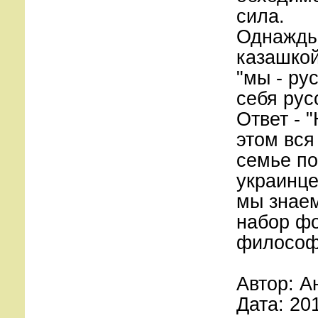
сила.
Однажды,
казашкой
"мы - ру
себя рус
Ответ - 
этом вся
семье по
украинце
мы знаем
набор фо
философ
Автор: А
Дата: 20