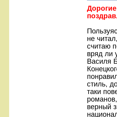
Дорогие
поздрав
Пользуяс
не читал
считаю п
вряд ли 
Василя Б
Конецког
понравил
стиль, д
таки пов
романов,
верный з
национал