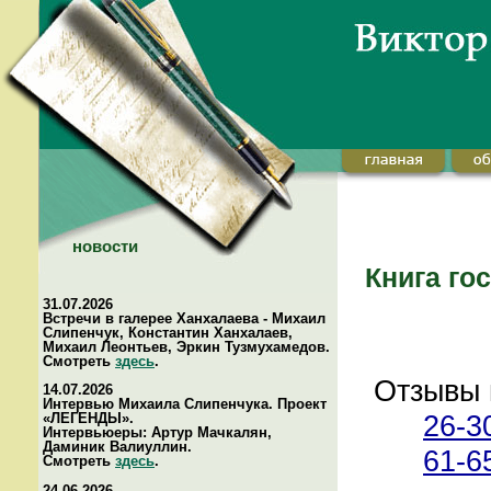
новости
Книга го
31.07.2026
Встречи в галерее Ханхалаева - Михаил
Слипенчук, Константин Ханхалаев,
Михаил Леонтьев, Эркин Тузмухамедов.
Смотреть
здесь
.
Отзывы 
14.07.2026
Интервью Михаила Слипенчука. Проект
26-3
«ЛЕГЕНДЫ».
Интервьюеры: Артур Мачкалян,
Даминик Валиуллин.
61-6
Смотреть
здесь
.
24.06.2026