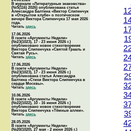
В журнале «Литературные знакомства»
(№5(116) 2026) опубликована статья
1
Александра Балтина «Виктор Слипенчук
в «Открытом клубе» о поэтическом
1
вечере Виктора Слипенчука 17 мая 2026
года.
Читать
здесь
1
17.06.2026
1
В газете «Аргументы Недели»
(№23(1023), 17 - 23 июня 2026 г.)
опубликовано новое стихотворение
2
Виктора Слипенчука «Святой Грааль и
Святая Русь».
2
Читать
здесь
17.06.2026
2
В газете «Аргументы Недели»
(№23(1023), 17 - 23 июня 2026 г.)
2
опубликована статья Александра
Балтина «Стихи Виктора Слипенчука в
3
сердце Москвы».
Читать
здесь
3
10.06.2026
В газете «Аргументы Недели»
3
(№22(1022), 10 - 16 июня 2026 г.)
опубликовано новое стихотворение
Виктора Слипенчука «Тёмные аллеи».
3
Читать
здесь
4
28.05.2026
В газете «Аргументы Недели»
(№20(1020), 27 мая - 2 июня 2026 г.)