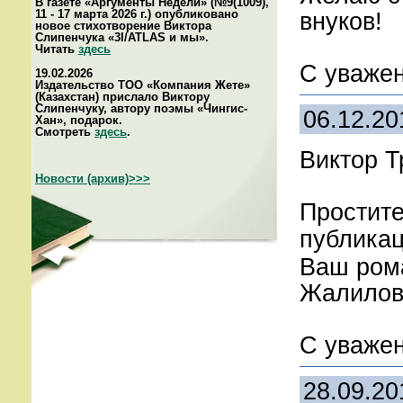
В газете «Аргументы Недели» (№9(1009),
11 - 17 марта 2026 г.) опубликовано
внуков!
новое стихотворение Виктора
Слипенчука «3I/ATLAS и мы».
Читать
здесь
С уважен
19.02.2026
Издательство ТОО «Компания Жете»
(Казахстан) прислало Виктору
Слипенчуку, автору поэмы «Чингис-
06.12.20
Хан», подарок.
Смотреть
здесь
.
Виктор Т
Новости (архив)>>>
Простите
публика
Ваш рома
Жалилов 
С уважен
28.09.20