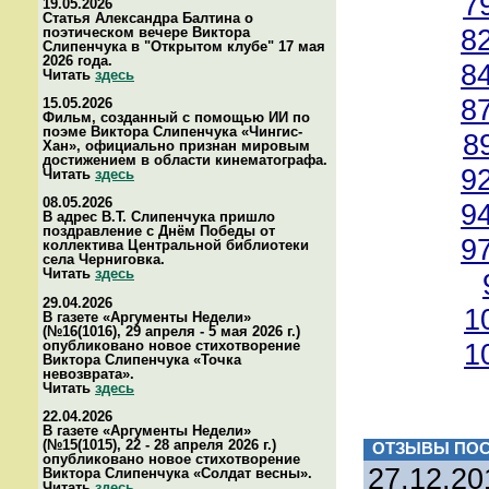
7
19.05.2026
Статья Александра Балтина о
8
поэтическом вечере Виктора
Слипенчука в "Открытом клубе" 17 мая
2026 года.
8
Читать
здесь
8
15.05.2026
Фильм, созданный с помощью ИИ по
поэме Виктора Слипенчука «Чингис-
8
Хан», официально признан мировым
достижением в области кинематографа.
9
Читать
здесь
08.05.2026
9
В адрес В.Т. Слипенчука пришло
поздравление с Днём Победы от
9
коллектива Центральной библиотеки
села Черниговка.
Читать
здесь
29.04.2026
1
В газете «Аргументы Недели»
(№16(1016), 29 апреля - 5 мая 2026 г.)
опубликовано новое стихотворение
1
Виктора Слипенчука «Точка
невозврата».
Читать
здесь
22.04.2026
В газете «Аргументы Недели»
(№15(1015), 22 - 28 апреля 2026 г.)
ОТЗЫВЫ ПОС
опубликовано новое стихотворение
27.12.20
Виктора Слипенчука «Солдат весны».
Читать
здесь