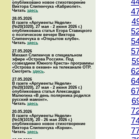
4
опубликовано новое стихотворение
Виктора Слипенчука «Кабриолет».
4
Читать
здесь
28.05.2026
4
В газете «Аргументы Недели»
(№20(1020), 27 мая - 2 июня 2026 г.)
5
опубликована статья Егора Ставицкого
о поэтическом вечере Виктора
Слипенчука в «Открытом клубе».
5
Читать
здесь
5
27.05.2026
Михаил Слипенчук в специальном
5
эфире «Острова Россиян. Под
созвездием Южного Креста» программы
«Острова в океане» на телеканале ОТР.
6
Смотреть
здесь
.
6
27.05.2026
В газете «Аргументы Недели»
(№20(1020), 27 мая - 2 июня 2026 г.)
6
опубликована статья Александра
Малюгина «В день полярника родился
6
русский мамонт».
Читать
здесь
7
20.05.2026
В газете «Аргументы Недели»
7
(№19(1019), 20 - 26 мая 2026 г.)
опубликовано новое стихотворение
Виктора Слипенчука «Корни».
7
Читать
здесь