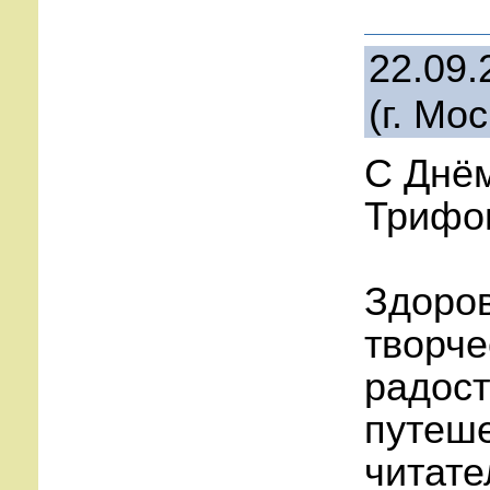
22.09.
(г. Мо
С Днё
Трифо
Здоров
творче
радост
путеше
читате