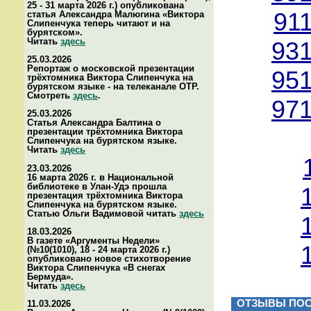
25 - 31 марта 2026 г.) опубликована
91
статья Александра Малюгина «Виктора
Слипенчука теперь читают и на
бурятском».
Читать
здесь
931
25.03.2026
Репортаж о московской презентации
951
трёхтомника Виктора Слипенчука на
бурятском языке - на телеканале ОТР.
Смотреть
здесь
.
971
25.03.2026
Статья Александра Балтина о
презентации трёхтомника Виктора
Слипенчука на бурятском языке.
Читать
здесь
23.03.2026
16 марта 2026 г. в Национальной
библиотеке в Улан-Удэ прошла
презентация трёхтомника Виктора
Слипенчука на бурятском языке.
Статью Ольги Вадимовой читать
здесь
18.03.2026
В газете «Аргументы Недели»
(№10(1010), 18 - 24 марта 2026 г.)
опубликовано новое стихотворение
Виктора Слипенчука «В снегах
Бермуда».
Читать
здесь
ОТЗЫВЫ ПОС
11.03.2026