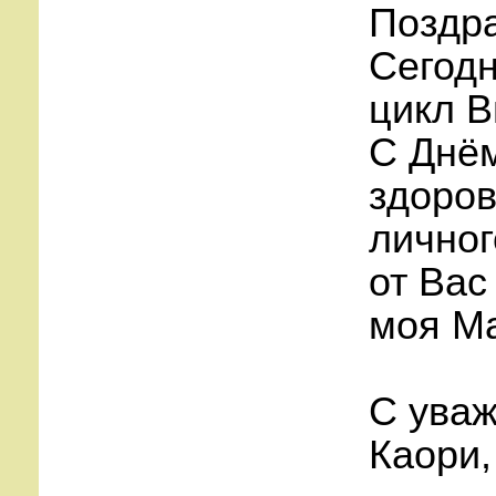
Поздра
Сегодн
цикл В
С Днё
здоров
личног
от Вас
моя М
С ува
Каори