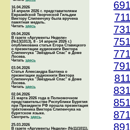
691
16.04.2026
14 апреля 2026 г. представителями
71
Евразийской Творческой Гильдии
Виктору Слипенчуку была вручена
памятная медаль.
Читать
здесь
731
09.04.2026
В газете «Аргументы Недели»
751
(№13(1013), 8 - 14 апреля 2026 г.)
опубликована статья Егора Ставицкого
о презентации аудиокниги Виктора
771
Слипенчука "Звёздный Спас" в Доме
Лосева.
Читать
здесь
791
03.04.2026
Статья Александра Балтина о
81
презентации аудиокниги Виктора
Слипенчука "Звёздный Спас" в Доме
Лосева.
Читать
здесь
831
02.04.2026
21 марта 2026 года в Полномочном
851
представительстве Республики Бурятия
при Президенте РФ прошла презентация
трёхтомника Виктора Слипенчука на
871
бурятском языке.
Смотреть
здесь
.
891
25.03.2026
В газете «Аргументы Недели» (№11(1011),