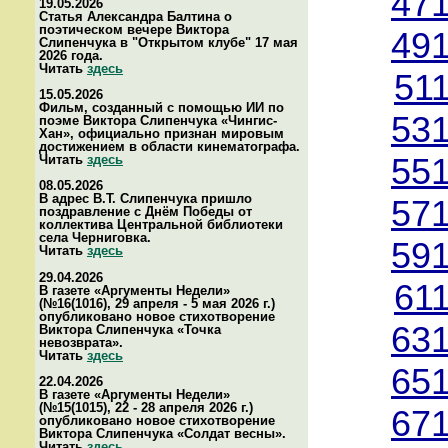
471
19.05.2026
Статья Александра Балтина о
поэтическом вечере Виктора
491
Слипенчука в "Открытом клубе" 17 мая
2026 года.
Читать
здесь
51
15.05.2026
Фильм, созданный с помощью ИИ по
531
поэме Виктора Слипенчука «Чингис-
Хан», официально признан мировым
достижением в области кинематографа.
Читать
здесь
551
08.05.2026
В адрес В.Т. Слипенчука пришло
571
поздравление с Днём Победы от
коллектива Центральной библиотеки
села Черниговка.
591
Читать
здесь
29.04.2026
61
В газете «Аргументы Недели»
(№16(1016), 29 апреля - 5 мая 2026 г.)
опубликовано новое стихотворение
631
Виктора Слипенчука «Точка
невозврата».
Читать
здесь
651
22.04.2026
В газете «Аргументы Недели»
(№15(1015), 22 - 28 апреля 2026 г.)
671
опубликовано новое стихотворение
Виктора Слипенчука «Солдат весны».
Читать
здесь