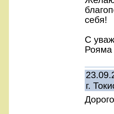
Желаю
благоп
себя!
С ува
Рояма
23.09.
г. Токи
Дорого