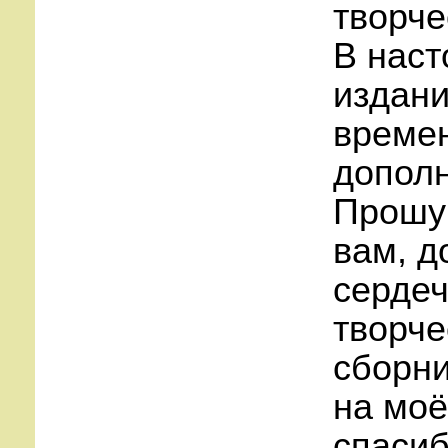
творче
В наст
издани
времен
допол
Прошу 
вам, д
сердеч
творче
сборни
на моё
спасиб