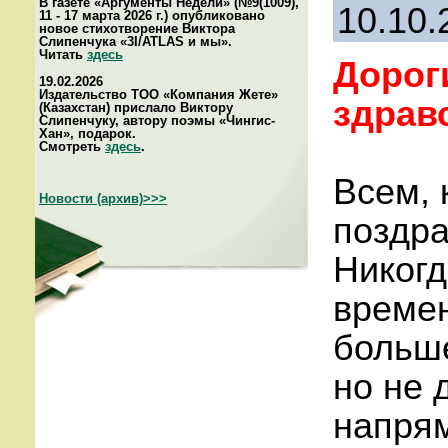
В газете «Аргументы Недели» (№9(1009),
10.10.
11 - 17 марта 2026 г.) опубликовано
новое стихотворение Виктора
Слипенчука «3I/ATLAS и мы».
Читать
здесь
Дороги
19.02.2026
Издательство ТОО «Компания Жете»
здрав
(Казахстан) прислало Виктору
Слипенчуку, автору поэмы «Чингис-
Хан», подарок.
Смотреть
здесь
.
Всем, 
Новости (архив)>>>
поздра
Никогд
времен
больш
но не 
напрям