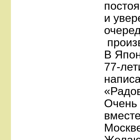
постоя
и увер
очере
произ
В Япон
77-лет
написа
«Радов
Очень 
вместе
Москве