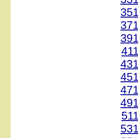
351
371
391
41
431
451
471
491
51
531