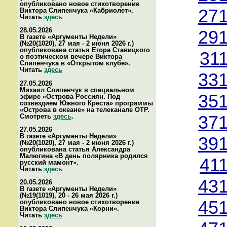
опубликовано новое стихотворение
271
Виктора Слипенчука «Кабриолет».
Читать
здесь
28.05.2026
291
В газете «Аргументы Недели»
(№20(1020), 27 мая - 2 июня 2026 г.)
опубликована статья Егора Ставицкого
31
о поэтическом вечере Виктора
Слипенчука в «Открытом клубе».
Читать
здесь
331
27.05.2026
Михаил Слипенчук в специальном
351
эфире «Острова Россиян. Под
созвездием Южного Креста» программы
«Острова в океане» на телеканале ОТР.
Смотреть
здесь
.
371
27.05.2026
В газете «Аргументы Недели»
391
(№20(1020), 27 мая - 2 июня 2026 г.)
опубликована статья Александра
Малюгина «В день полярника родился
41
русский мамонт».
Читать
здесь
431
20.05.2026
В газете «Аргументы Недели»
(№19(1019), 20 - 26 мая 2026 г.)
451
опубликовано новое стихотворение
Виктора Слипенчука «Корни».
Читать
здесь