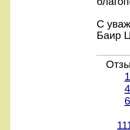
благоп
С ува
Баир 
Отзы
1
4
6
11