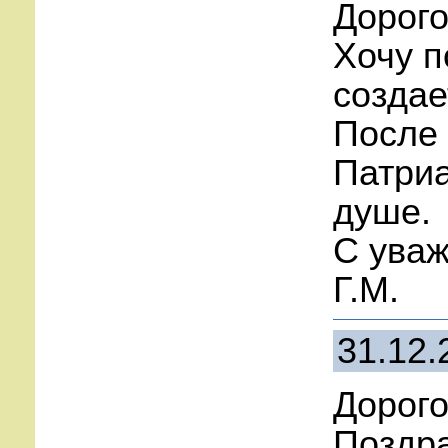
Дорого
Хочу п
создае
После 
Патриа
душе.
С ува
Г.М.
31.12.
Дорого
Поздр