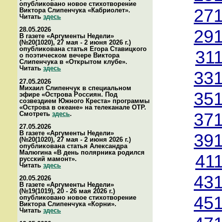
опубликовано новое стихотворение
271
Виктора Слипенчука «Кабриолет».
Читать
здесь
28.05.2026
291
В газете «Аргументы Недели»
(№20(1020), 27 мая - 2 июня 2026 г.)
опубликована статья Егора Ставицкого
31
о поэтическом вечере Виктора
Слипенчука в «Открытом клубе».
Читать
здесь
331
27.05.2026
Михаил Слипенчук в специальном
351
эфире «Острова Россиян. Под
созвездием Южного Креста» программы
«Острова в океане» на телеканале ОТР.
Смотреть
здесь
.
371
27.05.2026
В газете «Аргументы Недели»
391
(№20(1020), 27 мая - 2 июня 2026 г.)
опубликована статья Александра
Малюгина «В день полярника родился
41
русский мамонт».
Читать
здесь
431
20.05.2026
В газете «Аргументы Недели»
(№19(1019), 20 - 26 мая 2026 г.)
451
опубликовано новое стихотворение
Виктора Слипенчука «Корни».
Читать
здесь