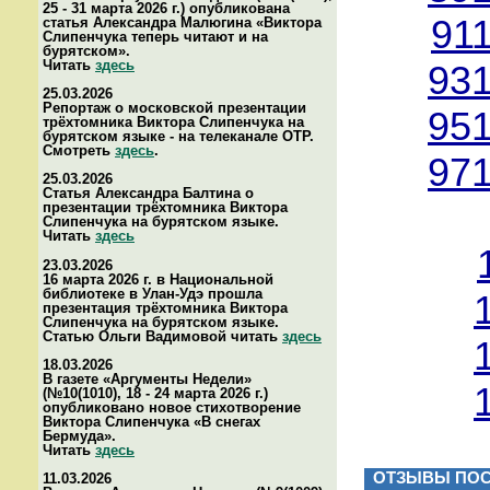
25 - 31 марта 2026 г.) опубликована
91
статья Александра Малюгина «Виктора
Слипенчука теперь читают и на
бурятском».
Читать
здесь
931
25.03.2026
Репортаж о московской презентации
951
трёхтомника Виктора Слипенчука на
бурятском языке - на телеканале ОТР.
Смотреть
здесь
.
971
25.03.2026
Статья Александра Балтина о
презентации трёхтомника Виктора
Слипенчука на бурятском языке.
Читать
здесь
23.03.2026
16 марта 2026 г. в Национальной
библиотеке в Улан-Удэ прошла
презентация трёхтомника Виктора
Слипенчука на бурятском языке.
Статью Ольги Вадимовой читать
здесь
18.03.2026
В газете «Аргументы Недели»
(№10(1010), 18 - 24 марта 2026 г.)
опубликовано новое стихотворение
Виктора Слипенчука «В снегах
Бермуда».
Читать
здесь
ОТЗЫВЫ ПОС
11.03.2026