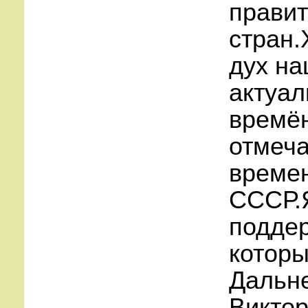
правит
стран.
дух на
актуал
времён
отмеча
времен
СССР.Я
поддер
которы
Дальне
Виктор