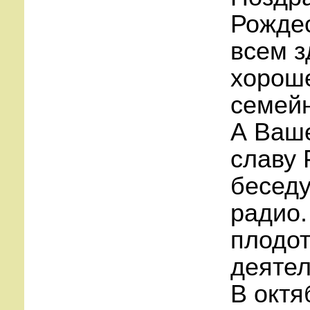
Рожде
всем з
хороше
семей
А Ваше
славу 
беседу
радио.
плодот
деятел
В октя