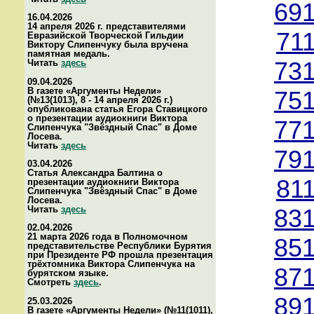
691
16.04.2026
14 апреля 2026 г. представителями
71
Евразийской Творческой Гильдии
Виктору Слипенчуку была вручена
памятная медаль.
Читать
здесь
731
09.04.2026
В газете «Аргументы Недели»
751
(№13(1013), 8 - 14 апреля 2026 г.)
опубликована статья Егора Ставицкого
о презентации аудиокниги Виктора
771
Слипенчука "Звёздный Спас" в Доме
Лосева.
Читать
здесь
791
03.04.2026
Статья Александра Балтина о
81
презентации аудиокниги Виктора
Слипенчука "Звёздный Спас" в Доме
Лосева.
Читать
здесь
831
02.04.2026
21 марта 2026 года в Полномочном
851
представительстве Республики Бурятия
при Президенте РФ прошла презентация
трёхтомника Виктора Слипенчука на
871
бурятском языке.
Смотреть
здесь
.
891
25.03.2026
В газете «Аргументы Недели» (№11(1011),