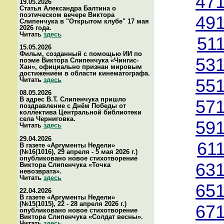
471
19.05.2026
Статья Александра Балтина о
поэтическом вечере Виктора
491
Слипенчука в "Открытом клубе" 17 мая
2026 года.
Читать
здесь
51
15.05.2026
Фильм, созданный с помощью ИИ по
531
поэме Виктора Слипенчука «Чингис-
Хан», официально признан мировым
достижением в области кинематографа.
Читать
здесь
551
08.05.2026
В адрес В.Т. Слипенчука пришло
571
поздравление с Днём Победы от
коллектива Центральной библиотеки
села Черниговка.
591
Читать
здесь
29.04.2026
61
В газете «Аргументы Недели»
(№16(1016), 29 апреля - 5 мая 2026 г.)
опубликовано новое стихотворение
631
Виктора Слипенчука «Точка
невозврата».
Читать
здесь
651
22.04.2026
В газете «Аргументы Недели»
(№15(1015), 22 - 28 апреля 2026 г.)
671
опубликовано новое стихотворение
Виктора Слипенчука «Солдат весны».
Читать
здесь