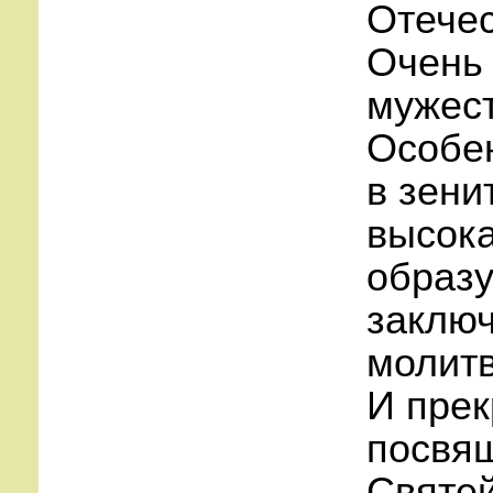
Отечес
Очень 
мужест
Особен
в зени
высок
образу
заключ
молитв
И прек
посвя
Святей