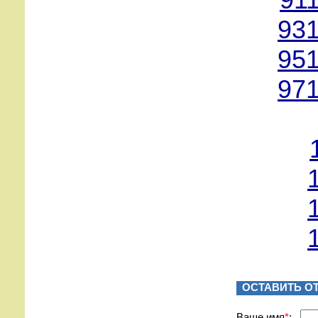
91
931
951
971
ОСТАВИТЬ О
Вашe имя
*
: