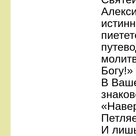
Алекси
истинн
пиете
путево
молитв
Богу!»
В Ваш
знаков
«Навер
Петляе
И лиш