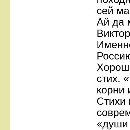
сей ма
Ай да 
Виктор
Именно
Россию
Хорошо
стих. 
корни 
Стихи 
соврем
«души