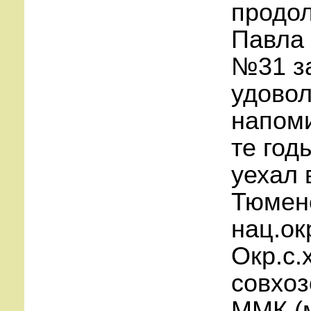
продол
Павла 
№31 за
удовол
напоми
те год
уехал 
Тюменс
нац.ок
Окр.с.
совхоз
ММК (м