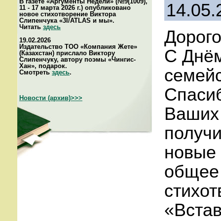
В газете «Аргументы Недели» (№9(1009),
14.05.
11 - 17 марта 2026 г.) опубликовано
новое стихотворение Виктора
Слипенчука «3I/ATLAS и мы».
Читать
здесь
Дорого
19.02.2026
Издательство ТОО «Компания Жете»
С Днём
(Казахстан) прислало Виктору
Слипенчуку, автору поэмы «Чингис-
Хан», подарок.
семейс
Смотреть
здесь
.
Спасиб
Новости (архив)>>>
Ваших 
получи
новые 
общее 
стихот
«Встав