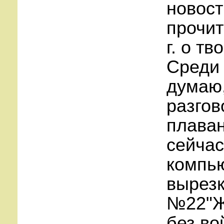
новост
прочит
г. о т
Среди 
думаю,
разгов
плаван
сейчас
компью
вырезк
№22"Жа
без во