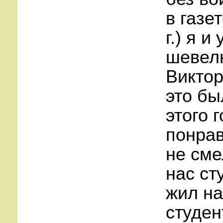
в газе
г.) я 
шевелю
Виктор
это бы
этого 
понрав
не сме
нас ст
жил на
студен