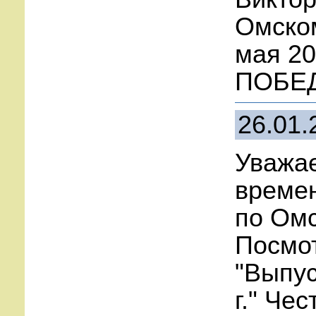
Омско
мая 20
ПОБЕДЫ
26.01.
Уважа
времен
по Ом
Посмот
"Выпус
г." Че