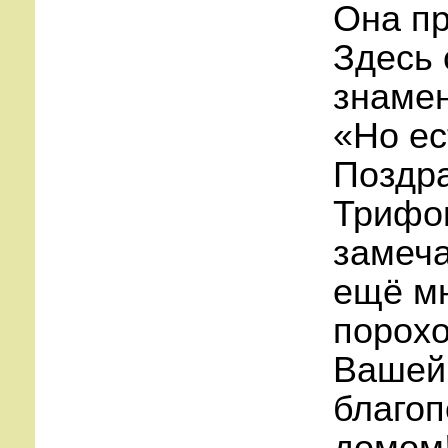
Она пр
Здесь 
знаме
«Но ес
Поздра
Трифон
замеча
ещё мн
порохо
Вашей 
благо