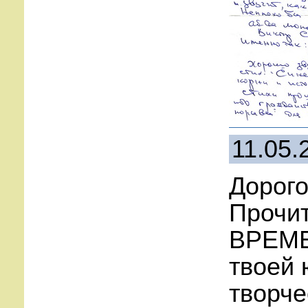
11.05.
Дорог
Прочит
ВРЕМЕ
твоей 
творче