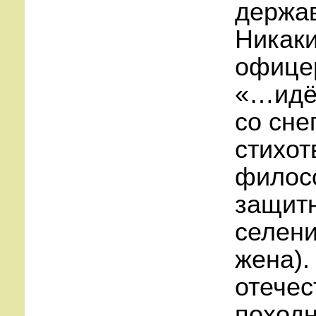
держа
Никаки
офицер
«…идёт
со сне
стихот
филосо
защитн
селени
жена).
отечес
поход