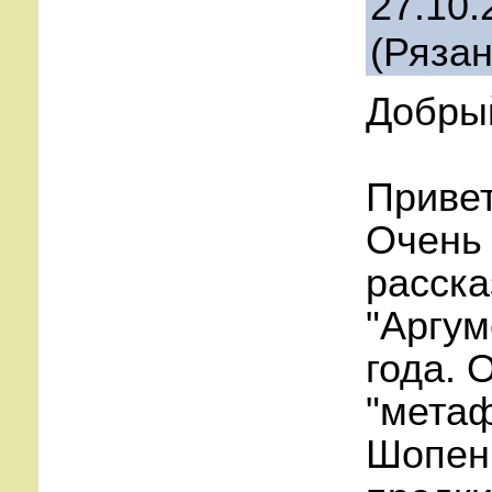
27.10.
(Рязан
Добрый
Привет
Очень
расска
"Аргум
года. 
"метаф
Шопенг