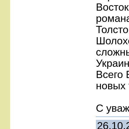
Восток
романа
Толсто
Шолохо
сложн
Украин
Всего 
новых 
С уваж
26.10.