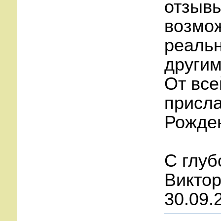
отзывы
возмож
реальн
другим
От все
присла
Рожде
С глуб
Виктор
30.09.