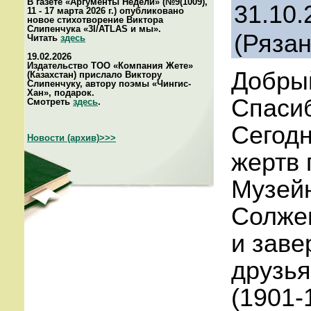
В газете «Аргументы Недели» (№9(1009),
31.10.
11 - 17 марта 2026 г.) опубликовано
новое стихотворение Виктора
Слипенчука «3I/ATLAS и мы».
(Рязан
Читать
здесь
19.02.2026
Издательство ТОО «Компания Жете»
Добрый
(Казахстан) прислало Виктору
Слипенчуку, автору поэмы «Чингис-
Хан», подарок.
Спасиб
Смотреть
здесь
.
Сегодн
Новости (архив)>>>
жертв 
Музейн
Солжен
и заве
друзья
(1901-