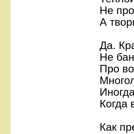
Не про
А твор
Да. Кр
Не бан
Про во
Многол
Иногда
Когда 
Как пр