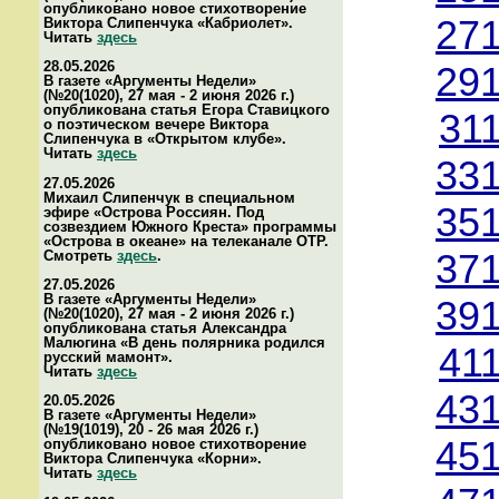
опубликовано новое стихотворение
271
Виктора Слипенчука «Кабриолет».
Читать
здесь
28.05.2026
291
В газете «Аргументы Недели»
(№20(1020), 27 мая - 2 июня 2026 г.)
опубликована статья Егора Ставицкого
31
о поэтическом вечере Виктора
Слипенчука в «Открытом клубе».
Читать
здесь
331
27.05.2026
Михаил Слипенчук в специальном
351
эфире «Острова Россиян. Под
созвездием Южного Креста» программы
«Острова в океане» на телеканале ОТР.
Смотреть
здесь
.
371
27.05.2026
В газете «Аргументы Недели»
391
(№20(1020), 27 мая - 2 июня 2026 г.)
опубликована статья Александра
Малюгина «В день полярника родился
41
русский мамонт».
Читать
здесь
431
20.05.2026
В газете «Аргументы Недели»
(№19(1019), 20 - 26 мая 2026 г.)
451
опубликовано новое стихотворение
Виктора Слипенчука «Корни».
Читать
здесь