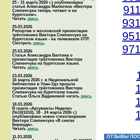
25 - 31 марта 2026 г.) опубликована
91
статья Александра Малюгина «Виктора
Слипенчука теперь читают и на
бурятском».
Читать
здесь
931
25.03.2026
Репортаж о московской презентации
951
трёхтомника Виктора Слипенчука на
бурятском языке - на телеканале ОТР.
Смотреть
здесь
.
971
25.03.2026
Статья Александра Балтина о
презентации трёхтомника Виктора
Слипенчука на бурятском языке.
Читать
здесь
23.03.2026
16 марта 2026 г. в Национальной
библиотеке в Улан-Удэ прошла
презентация трёхтомника Виктора
Слипенчука на бурятском языке.
Статью Ольги Вадимовой читать
здесь
18.03.2026
В газете «Аргументы Недели»
(№10(1010), 18 - 24 марта 2026 г.)
опубликовано новое стихотворение
Виктора Слипенчука «В снегах
Бермуда».
Читать
здесь
ОТЗЫВЫ ПОС
11.03.2026