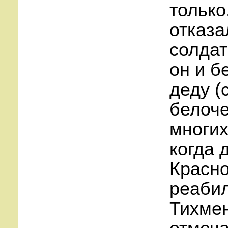
только
отказа
солдат
он и б
деду (
белоче
многих
когда 
Красно
реабил
Тихмен