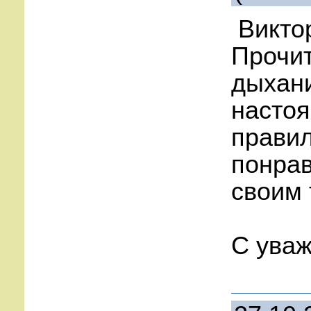
Виктор
Прочит
дыхани
настоя
правил
понрав
своим 
С ува