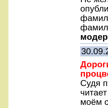
опубли
фамили
фамили
модер
30.09.
Дорог
процв
Судя п
читает
моём с