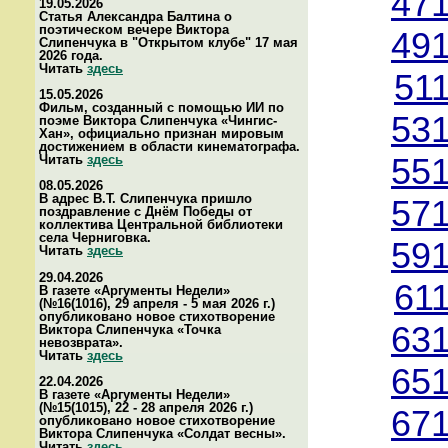
471
19.05.2026
Статья Александра Балтина о
поэтическом вечере Виктора
491
Слипенчука в "Открытом клубе" 17 мая
2026 года.
Читать
здесь
51
15.05.2026
Фильм, созданный с помощью ИИ по
531
поэме Виктора Слипенчука «Чингис-
Хан», официально признан мировым
достижением в области кинематографа.
Читать
здесь
551
08.05.2026
В адрес В.Т. Слипенчука пришло
571
поздравление с Днём Победы от
коллектива Центральной библиотеки
села Черниговка.
591
Читать
здесь
29.04.2026
61
В газете «Аргументы Недели»
(№16(1016), 29 апреля - 5 мая 2026 г.)
опубликовано новое стихотворение
631
Виктора Слипенчука «Точка
невозврата».
Читать
здесь
651
22.04.2026
В газете «Аргументы Недели»
(№15(1015), 22 - 28 апреля 2026 г.)
671
опубликовано новое стихотворение
Виктора Слипенчука «Солдат весны».
Читать
здесь