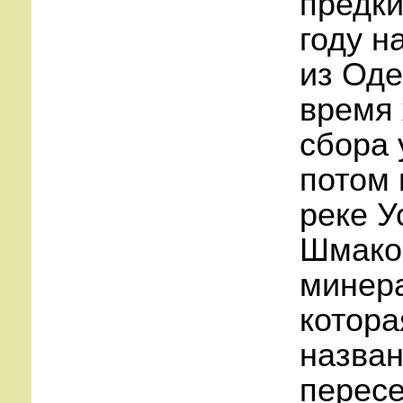
предки
году н
из Оде
время 
сбора 
потом 
реке У
Шмаков
минера
котора
назван
пересе