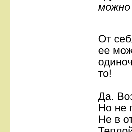
можно
От себ
ее мож
одиноч
то!
Да. Во
Но не 
Не в о
Теплой