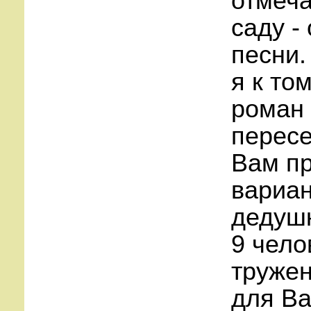
отмеча
саду -
песни.
я к то
роман 
пересе
Вам пр
вариан
дедушк
9 чело
тружен
для Ва