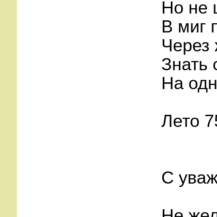
Но не 
В миг 
Через 
Знать 
На одн
Лето 7
С уваж
Не жел