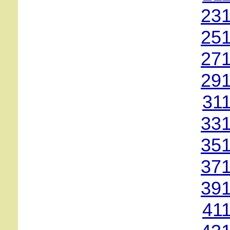
231
251
271
291
31
331
351
371
391
41