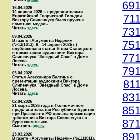
691
16.04.2026
14 апреля 2026 г. представителями
71
Евразийской Творческой Гильдии
Виктору Слипенчуку была вручена
памятная медаль.
Читать
здесь
731
09.04.2026
В газете «Аргументы Недели»
751
(№13(1013), 8 - 14 апреля 2026 г.)
опубликована статья Егора Ставицкого
о презентации аудиокниги Виктора
771
Слипенчука "Звёздный Спас" в Доме
Лосева.
Читать
здесь
791
03.04.2026
Статья Александра Балтина о
81
презентации аудиокниги Виктора
Слипенчука "Звёздный Спас" в Доме
Лосева.
Читать
здесь
831
02.04.2026
21 марта 2026 года в Полномочном
851
представительстве Республики Бурятия
при Президенте РФ прошла презентация
трёхтомника Виктора Слипенчука на
871
бурятском языке.
Смотреть
здесь
.
891
25.03.2026
В газете «Аргументы Недели» (№11(1011),