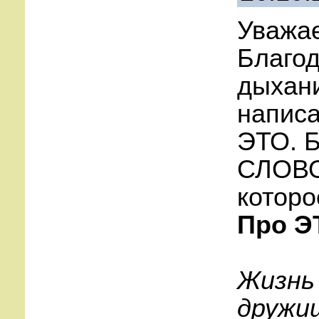
Уважа
Благод
дыхани
написа
ЭТО. Б
СЛОВО
которо
Про Э
Жизнь 
дружищ