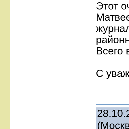
Этот о
Матвее
журнал
районн
Всего 
С уваж
28.10.
(Москв