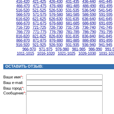
416-420
421-425
426-430
431-435
436-440
441-445
466-470
471-475
476-480
481-485
486-490
491-495
516-520
521-525
526-530
531-535
536-540
541-545
566-570
571-575
576-580
581-585
586-590
591-595
616-620
621-625
626-630
631-635
636-640
641-645
666-670
671-675
676-680
681-685
686-690
691-695
716-720
721-725
726-730
731-735
736-740
741-745
766-770
771-775
776-780
781-785
786-790
791-795
816-820
821-825
826-830
831-835
836-840
841-845
866-870
871-875
876-880
881-885
886-890
891-895
916-920
921-925
926-930
931-935
936-940
941-945
966-970
971-975
976-980
981-985
986-990
991-
1011-1015
1016-1020
1021-1025
1026-1030
1031-10
ОСТАВИТЬ ОТЗЫВ:
Вашe имя
*
:
Ваш e-mail:
Ваш город
*
:
Сообщение
*
: