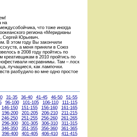
ем!
а на
 междусобойчика, что тоже иногда
хоокеанского региона «Меридианы
, Сергей Юрьевич.
ым. В этом году Вы закончили
исскуств, а меня приняли в Союз
велось в 2008 году пройтись по
м креативщикам в 2010 пройтись по
нофестивали несравнимы. Там – лоск
ца, лучащиеся, как лампочки.
вств разбудило во мне одно простое
30
31-35
36-40
41-45
46-50
51-55
5
96-100
101-105
106-110
111-115
146-150
151-155
156-160
161-165
196-200
201-205
206-210
211-215
246-250
251-255
256-260
261-265
296-300
301-305
306-310
311-315
346-350
351-355
356-360
361-365
396-400
401-405
406-410
411-415