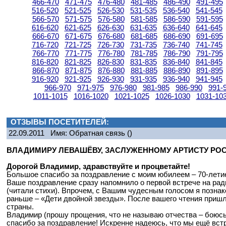
466-470
471-475
476-480
481-485
486-490
491-495
516-520
521-525
526-530
531-535
536-540
541-545
566-570
571-575
576-580
581-585
586-590
591-595
616-620
621-625
626-630
631-635
636-640
641-645
666-670
671-675
676-680
681-685
686-690
691-695
716-720
721-725
726-730
731-735
736-740
741-745
766-770
771-775
776-780
781-785
786-790
791-795
816-820
821-825
826-830
831-835
836-840
841-845
866-870
871-875
876-880
881-885
886-890
891-895
916-920
921-925
926-930
931-935
936-940
941-945
966-970
971-975
976-980
981-985
986-990
991-
1011-1015
1016-1020
1021-1025
1026-1030
1031-10
ОТЗЫВЫ ПОСЕТИТЕЛЕЙ:
22.09.2011
Имя: Обратная связь
()
ВЛАДИМИРУ ЛЕВАШЁВУ, ЗАСЛУЖЕННОМУ АРТИСТУ РО
Дорогой Владимир, здравствуйте и процветайте!
Большое спасибо за поздравление с моим юбилеем – 70-лети
Ваше поздравление сразу напомнило о первой встрече на ра
(читали стихи). Впрочем, с Вашим чудесным голосом я позна
раньше – «Дети двойной звезды». После вашего чтения пришл
страны.
Владимир (прошу прощения, что не называю отчества – боюс
спасибо за поздравление! Искренне надеюсь, что мы ещё вст