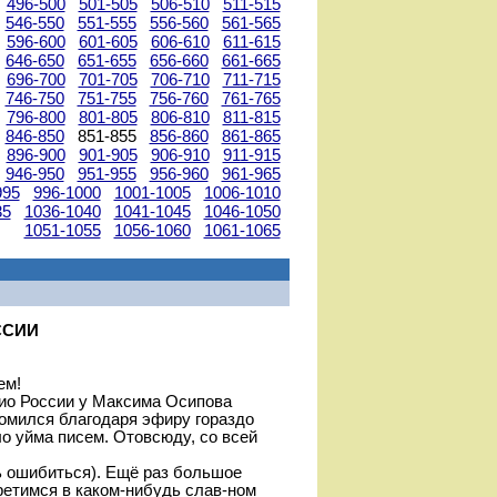
496-500
501-505
506-510
511-515
546-550
551-555
556-560
561-565
596-600
601-605
606-610
611-615
646-650
651-655
656-660
661-665
696-700
701-705
706-710
711-715
746-750
751-755
756-760
761-765
796-800
801-805
806-810
811-815
846-850
851-855
856-860
861-865
896-900
901-905
906-910
911-915
946-950
951-955
956-960
961-965
995
996-1000
1001-1005
1006-1010
35
1036-1040
1041-1045
1046-1050
1051-1055
1056-1060
1061-1065
ССИИ
ем!
дио России у Максима Осипова
комился благодаря эфиру гораздо
о уйма писем. Отовсюду, со всей
ь ошибиться). Ещё раз большое
ретимся в каком-нибудь слав-ном