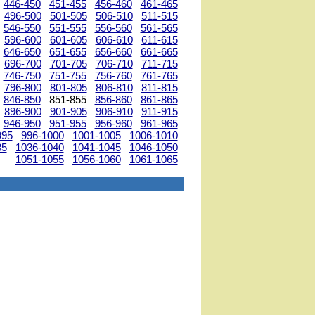
446-450
451-455
456-460
461-465
496-500
501-505
506-510
511-515
546-550
551-555
556-560
561-565
596-600
601-605
606-610
611-615
646-650
651-655
656-660
661-665
696-700
701-705
706-710
711-715
746-750
751-755
756-760
761-765
796-800
801-805
806-810
811-815
846-850
851-855
856-860
861-865
896-900
901-905
906-910
911-915
946-950
951-955
956-960
961-965
995
996-1000
1001-1005
1006-1010
35
1036-1040
1041-1045
1046-1050
1051-1055
1056-1060
1061-1065