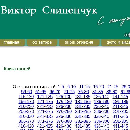
Книга гостей
Отзывы посетителей:
1-5
6-10
11-15
16-20
21-25
26-
56-60
61-65
66-70
71-75
76-80
81-85
86-90
91-9
116-120
121-125
126-130
131-135
136-140
141-145
166-170
171-175
176-180
181-185
186-190
191-195
216-220
221-225
226-230
231-235
236-240
241-245
266-270
271-275
276-280
281-285
286-290
291-295
316-320
321-325
326-330
331-335
336-340
341-345
366-370
371-375
376-380
381-385
386-390
391-395
416-420
421-425
426-430
431-435
436-440
441-445