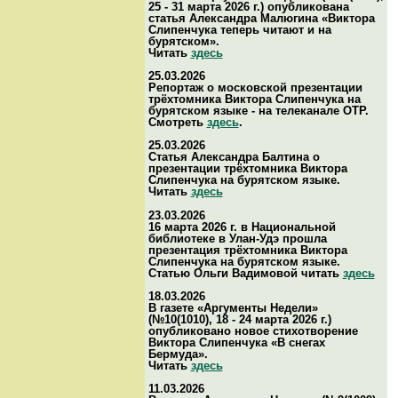
25 - 31 марта 2026 г.) опубликована
статья Александра Малюгина «Виктора
Слипенчука теперь читают и на
бурятском».
Читать
здесь
25.03.2026
Репортаж о московской презентации
трёхтомника Виктора Слипенчука на
бурятском языке - на телеканале ОТР.
Смотреть
здесь
.
25.03.2026
Статья Александра Балтина о
презентации трёхтомника Виктора
Слипенчука на бурятском языке.
Читать
здесь
23.03.2026
16 марта 2026 г. в Национальной
библиотеке в Улан-Удэ прошла
презентация трёхтомника Виктора
Слипенчука на бурятском языке.
Статью Ольги Вадимовой читать
здесь
18.03.2026
В газете «Аргументы Недели»
(№10(1010), 18 - 24 марта 2026 г.)
опубликовано новое стихотворение
Виктора Слипенчука «В снегах
Бермуда».
Читать
здесь
11.03.2026