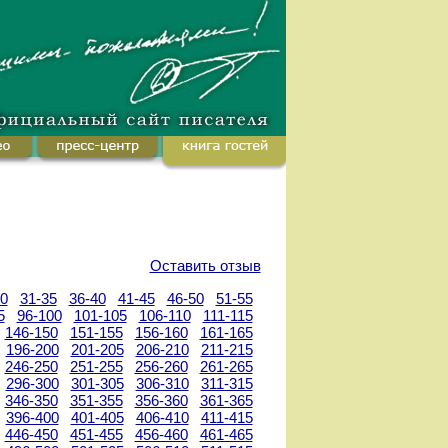
Оставить отзыв
30
31-35
36-40
41-45
46-50
51-55
5
96-100
101-105
106-110
111-115
146-150
151-155
156-160
161-165
196-200
201-205
206-210
211-215
246-250
251-255
256-260
261-265
296-300
301-305
306-310
311-315
346-350
351-355
356-360
361-365
396-400
401-405
406-410
411-415
446-450
451-455
456-460
461-465