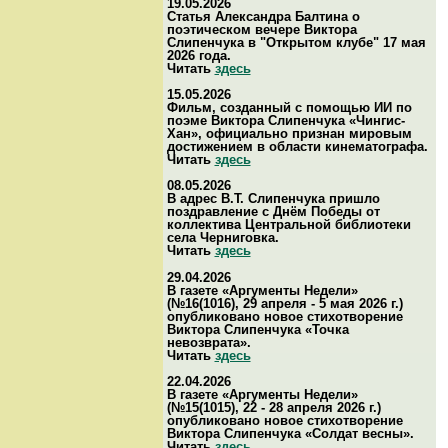
19.05.2026
Статья Александра Балтина о
поэтическом вечере Виктора
Слипенчука в "Открытом клубе" 17 мая
2026 года.
Читать
здесь
15.05.2026
Фильм, созданный с помощью ИИ по
поэме Виктора Слипенчука «Чингис-
Хан», официально признан мировым
достижением в области кинематографа.
Читать
здесь
08.05.2026
В адрес В.Т. Слипенчука пришло
поздравление с Днём Победы от
коллектива Центральной библиотеки
села Черниговка.
Читать
здесь
29.04.2026
В газете «Аргументы Недели»
(№16(1016), 29 апреля - 5 мая 2026 г.)
опубликовано новое стихотворение
Виктора Слипенчука «Точка
невозврата».
Читать
здесь
22.04.2026
В газете «Аргументы Недели»
(№15(1015), 22 - 28 апреля 2026 г.)
опубликовано новое стихотворение
Виктора Слипенчука «Солдат весны».
Читать
здесь