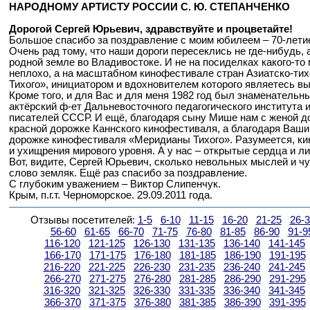
НАРОДНОМУ АРТИСТУ РОССИИ С. Ю. СТЕПАНЧЕНКО
Дорогой Сергей Юрьевич, здравствуйте и процветайте!
Большое спасибо за поздравление с моим юбилеем – 70-лети
Очень рад тому, что наши дороги пересеклись не где-нибудь, 
родной земле во Владивостоке. И не на посиделках какого-то
неплохо, а на масштабном кинофестивале стран Азиатско-ти
Тихого», инициатором и вдохновителем которого являетесь вы
Кроме того, и для Вас и для меня 1982 год был знаменательн
актёрский ф-ет Дальневосточного педагогического института 
писателей СССР. И ещё, благодаря сыну Мише нам с женой до
красной дорожке Каннского кинофестиваля, а благодаря Ваши
дорожке кинофестиваля «Меридианы Тихого». Разумеется, ки
и ухищрения мирового уровня. А у нас – открытые сердца и ли
Вот, видите, Сергей Юрьевич, сколько невольных мыслей и чу
слово земляк. Ещё раз спасибо за поздравление.
С глубоким уважением – Виктор Слипенчук.
Крым, п.г.т. Черноморское. 29.09.2011 года.
Отзывы посетителей:
1-5
6-10
11-15
16-20
21-25
26-
56-60
61-65
66-70
71-75
76-80
81-85
86-90
91-9
116-120
121-125
126-130
131-135
136-140
141-145
166-170
171-175
176-180
181-185
186-190
191-195
216-220
221-225
226-230
231-235
236-240
241-245
266-270
271-275
276-280
281-285
286-290
291-295
316-320
321-325
326-330
331-335
336-340
341-345
366-370
371-375
376-380
381-385
386-390
391-395