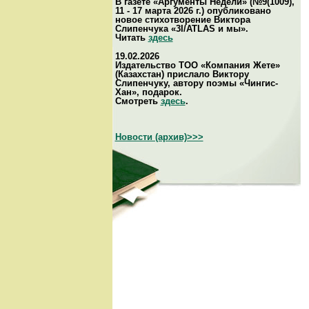
В газете «Аргументы Недели» (№9(1009),
11 - 17 марта 2026 г.) опубликовано
новое стихотворение Виктора
Слипенчука «3I/ATLAS и мы».
Читать
здесь
19.02.2026
Издательство ТОО «Компания Жете»
(Казахстан) прислало Виктору
Слипенчуку, автору поэмы «Чингис-
Хан», подарок.
Смотреть
здесь
.
Новости (архив)>>>