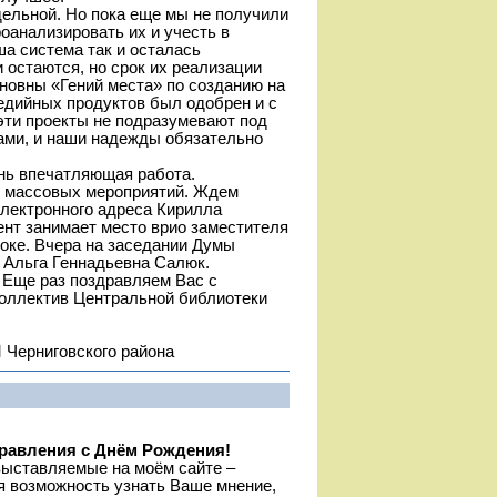
дельной. Но пока еще мы не получили
оанализировать их и учесть в
ша система так и осталась
 остаются, но срок их реализации
новны «Гений места» по созданию на
едийных продуктов был одобрен и с
 эти проекты не подразумевают под
ами, и наши надежды обязательно
нь впечатляющая работа.
х массовых мероприятий. Ждем
электронного адреса Кирилла
нт занимает место врио заместителя
токе. Вчера на заседании Думы
а Альга Геннадьевна Салюк.
 Еще раз поздравляем Вас с
оллектив Центральной библиотеки
 Черниговского района
дравления с Днём Рождения!
выставляемые на моём сайте –
я возможность узнать Ваше мнение,