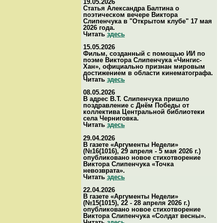
19.05.2026
Статья Александра Балтина о
поэтическом вечере Виктора
Слипенчука в "Открытом клубе" 17 мая
2026 года.
Читать
здесь
15.05.2026
Фильм, созданный с помощью ИИ по
поэме Виктора Слипенчука «Чингис-
Хан», официально признан мировым
достижением в области кинематографа.
Читать
здесь
08.05.2026
В адрес В.Т. Слипенчука пришло
поздравление с Днём Победы от
коллектива Центральной библиотеки
села Черниговка.
Читать
здесь
29.04.2026
В газете «Аргументы Недели»
(№16(1016), 29 апреля - 5 мая 2026 г.)
опубликовано новое стихотворение
Виктора Слипенчука «Точка
невозврата».
Читать
здесь
22.04.2026
В газете «Аргументы Недели»
(№15(1015), 22 - 28 апреля 2026 г.)
опубликовано новое стихотворение
Виктора Слипенчука «Солдат весны».
Читать
здесь