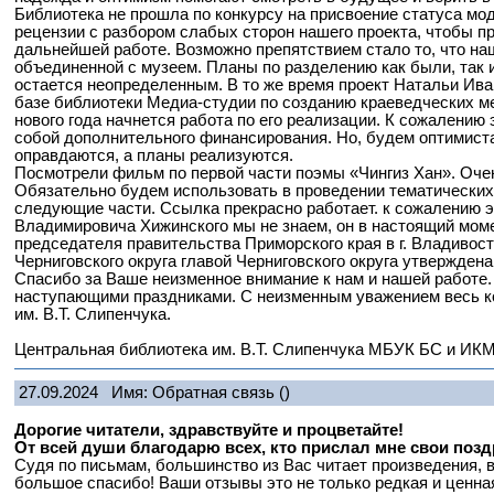
Библиотека не прошла по конкурсу на присвоение статуса мо
рецензии с разбором слабых сторон нашего проекта, чтобы пр
дальнейшей работе. Возможно препятствием стало то, что на
объединенной с музеем. Планы по разделению как были, так и
остается неопределенным. В то же время проект Натальи Ива
базе библиотеки Медиа-студии по созданию краеведческих м
нового года начнется работа по его реализации. К сожалению
собой дополнительного финансирования. Но, будем оптимист
оправдаются, а планы реализуются.
Посмотрели фильм по первой части поэмы «Чингиз Хан». Оче
Обязательно будем использовать в проведении тематически
следующие части. Ссылка прекрасно работает. к сожалению 
Владимировича Хижинского мы не знаем, он в настоящий моме
председателя правительства Приморского края в г. Владивос
Черниговского округа главой Черниговского округа утвержден
Спасибо за Ваше неизменное внимание к нам и нашей работе.
наступающими праздниками. С неизменным уважением весь к
им. В.Т. Слипенчука.
Центральная библиотека им. В.Т. Слипенчука МБУК БС и ИКМ
27.09.2024
Имя: Обратная связь
()
Дорогие читатели, здравствуйте и процветайте!
От всей души благодарю всех, кто прислал мне свои поз
Судя по письмам, большинство из Вас читает произведения, 
большое спасибо! Ваши отзывы это не только редкая и ценна