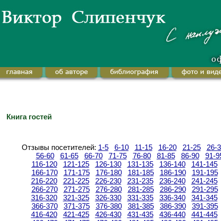
Книга гостей
Отзывы посетителей:
1-5
6-10
11-15
16-20
21-25
26-
56-60
61-65
66-70
71-75
76-80
81-85
86-90
91-9
116-120
121-125
126-130
131-135
136-140
141-145
166-170
171-175
176-180
181-185
186-190
191-195
216-220
221-225
226-230
231-235
236-240
241-245
266-270
271-275
276-280
281-285
286-290
291-295
316-320
321-325
326-330
331-335
336-340
341-345
366-370
371-375
376-380
381-385
386-390
391-395
416-420
421-425
426-430
431-435
436-440
441-445