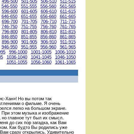
496-500
501-505
506-510
511-515
546-550
551-555
556-560
561-565
596-600
601-605
606-610
611-615
646-650
651-655
656-660
661-665
696-700
701-705
706-710
711-715
746-750
751-755
756-760
761-765
796-800
801-805
806-810
811-815
846-850
851-855
856-860
861-865
896-900
901-905
906-910
911-915
946-950
951-955
956-960
961-965
995
996-1000
1001-1005
1006-1010
35
1036-1040
1041-1045
1046-1050
1051-1055
1056-1060
1061-1065
ис-Хан»! Но вы потом так
атлениями о фильме. Я очень
релся легко на большом экране.
. При этом музыка и изображение
 но главное тут был их смысл.
еня до сих пор загадка, как Вам
ком. Как будто Вы родились уже
 Вам сразу открылись. Удивительно