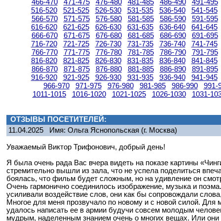
466-470
471-475
476-480
481-485
486-490
491-495
516-520
521-525
526-530
531-535
536-540
541-545
566-570
571-575
576-580
581-585
586-590
591-595
616-620
621-625
626-630
631-635
636-640
641-645
666-670
671-675
676-680
681-685
686-690
691-695
716-720
721-725
726-730
731-735
736-740
741-745
766-770
771-775
776-780
781-785
786-790
791-795
816-820
821-825
826-830
831-835
836-840
841-845
866-870
871-875
876-880
881-885
886-890
891-895
916-920
921-925
926-930
931-935
936-940
941-945
966-970
971-975
976-980
981-985
986-990
991-
1011-1015
1016-1020
1021-1025
1026-1030
1031-10
ОТЗЫВЫ ПОСЕТИТЕЛЕЙ:
11.04.2025
Имя: Ольга Яснопольская
(г. Москва)
Уважаемый Виктор Трифонович, добрый день!
Я была очень рада Вас вчера видеть на показе картины «Чинг
стремительно вышли из зала, что не успела поделиться впеч
боялась, что фильм будет сложным, но на удивление он смот
Очень гармонично соединилось изображение, музыка и поэма
усиливали воздействие слов, они как бы сопровождали слова,
Многое для меня прозвучало по новому и с новой силой. Для м
удалось написать ее в армии будучи совсем молодым челове
мудрым, наделенным знанием очень о многих вещах. Или они