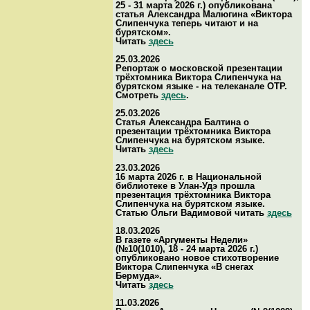
25 - 31 марта 2026 г.) опубликована
статья Александра Малюгина «Виктора
Слипенчука теперь читают и на
бурятском».
Читать
здесь
25.03.2026
Репортаж о московской презентации
трёхтомника Виктора Слипенчука на
бурятском языке - на телеканале ОТР.
Смотреть
здесь
.
25.03.2026
Статья Александра Балтина о
презентации трёхтомника Виктора
Слипенчука на бурятском языке.
Читать
здесь
23.03.2026
16 марта 2026 г. в Национальной
библиотеке в Улан-Удэ прошла
презентация трёхтомника Виктора
Слипенчука на бурятском языке.
Статью Ольги Вадимовой читать
здесь
18.03.2026
В газете «Аргументы Недели»
(№10(1010), 18 - 24 марта 2026 г.)
опубликовано новое стихотворение
Виктора Слипенчука «В снегах
Бермуда».
Читать
здесь
11.03.2026