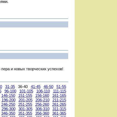
лями.
 пера и новых творческих успехов!
30
31-35
36-40
41-45
46-50
51-55
5
96-100
101-105
106-110
111-115
146-150
151-155
156-160
161-165
196-200
201-205
206-210
211-215
246-250
251-255
256-260
261-265
296-300
301-305
306-310
311-315
346-350
351-355
356-360
361-365