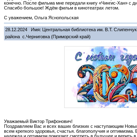
конечно. После фильма мне передали книгу «Чингис-Хан» с д
Спасибо большое! Ждём фильм в кинотеатрах летом.
С уважением, Ольга Яснопольская
28.12.2024
Имя: Центральная библиотека им. В.Т. Слипенчу
района с.Черниговка
(Приморский край)
Уважаемый Виктор Трифонович!
Поздравляем Вас и всех ваших близких с наступающим Новы
всем крепкого здоровья, счастья. благополучия и оптимизма.
надежда и оптимизм помогают смотреть в будущее и верить в