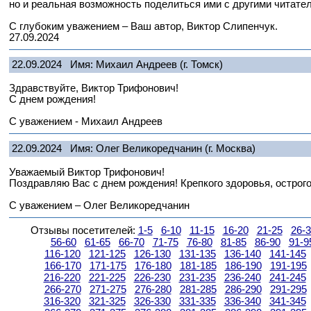
но и реальная возможность поделиться ими с другими читате
С глубоким уважением – Ваш автор, Виктор Слипенчук.
27.09.2024
22.09.2024
Имя: Михаил Андреев
(г. Томск)
Здравствуйте, Виктор Трифонович!
С днем рождения!
С уважением - Михаил Андреев
22.09.2024
Имя: Олег Великоредчанин
(г. Москва)
Уважаемый Виктор Трифонович!
Поздравляю Вас с днем рождения! Крепкого здоровья, острого
С уважением – Олег Великоредчанин
Отзывы посетителей:
1-5
6-10
11-15
16-20
21-25
26-
56-60
61-65
66-70
71-75
76-80
81-85
86-90
91-9
116-120
121-125
126-130
131-135
136-140
141-145
166-170
171-175
176-180
181-185
186-190
191-195
216-220
221-225
226-230
231-235
236-240
241-245
266-270
271-275
276-280
281-285
286-290
291-295
316-320
321-325
326-330
331-335
336-340
341-345