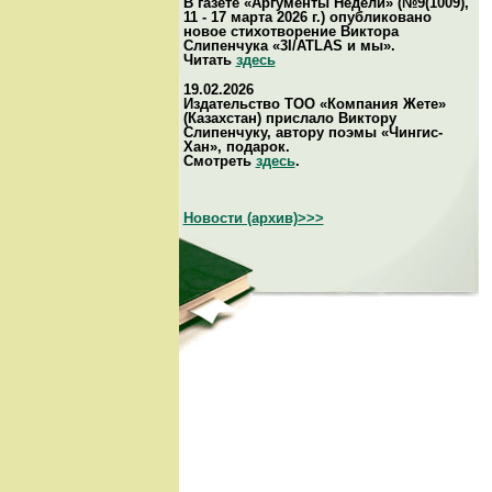
В газете «Аргументы Недели» (№9(1009),
11 - 17 марта 2026 г.) опубликовано
новое стихотворение Виктора
Слипенчука «3I/ATLAS и мы».
Читать
здесь
19.02.2026
Издательство ТОО «Компания Жете»
(Казахстан) прислало Виктору
Слипенчуку, автору поэмы «Чингис-
Хан», подарок.
Смотреть
здесь
.
Новости (архив)>>>