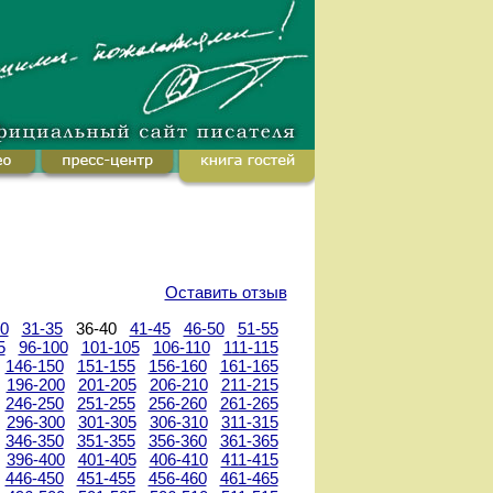
Оставить отзыв
30
31-35
36-40
41-45
46-50
51-55
5
96-100
101-105
106-110
111-115
146-150
151-155
156-160
161-165
196-200
201-205
206-210
211-215
246-250
251-255
256-260
261-265
296-300
301-305
306-310
311-315
346-350
351-355
356-360
361-365
396-400
401-405
406-410
411-415
446-450
451-455
456-460
461-465