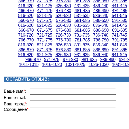
366-370
371-375
376-380
381-385
386-390
391-395
416-420
421-425
426-430
431-435
436-440
441-445
466-470
471-475
476-480
481-485
486-490
491-495
516-520
521-525
526-530
531-535
536-540
541-545
566-570
571-575
576-580
581-585
586-590
591-595
616-620
621-625
626-630
631-635
636-640
641-645
666-670
671-675
676-680
681-685
686-690
691-695
716-720
721-725
726-730
731-735
736-740
741-745
766-770
771-775
776-780
781-785
786-790
791-795
816-820
821-825
826-830
831-835
836-840
841-845
866-870
871-875
876-880
881-885
886-890
891-895
916-920
921-925
926-930
931-935
936-940
941-945
966-970
971-975
976-980
981-985
986-990
991-
1011-1015
1016-1020
1021-1025
1026-1030
1031-10
ОСТАВИТЬ ОТЗЫВ:
Вашe имя
*
:
Ваш e-mail:
Ваш город
*
:
Сообщение
*
: