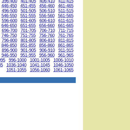
396-400
401-405
406-410
411-415
446-450
451-455
456-460
461-465
496-500
501-505
506-510
511-515
546-550
551-555
556-560
561-565
596-600
601-605
606-610
611-615
646-650
651-655
656-660
661-665
696-700
701-705
706-710
711-715
746-750
751-755
756-760
761-765
796-800
801-805
806-810
811-815
846-850
851-855
856-860
861-865
896-900
901-905
906-910
911-915
946-950
951-955
956-960
961-965
995
996-1000
1001-1005
1006-1010
35
1036-1040
1041-1045
1046-1050
1051-1055
1056-1060
1061-1065