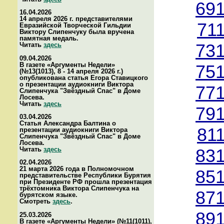
691
16.04.2026
14 апреля 2026 г. представителями
71
Евразийской Творческой Гильдии
Виктору Слипенчуку была вручена
памятная медаль.
Читать
здесь
731
09.04.2026
В газете «Аргументы Недели»
751
(№13(1013), 8 - 14 апреля 2026 г.)
опубликована статья Егора Ставицкого
о презентации аудиокниги Виктора
771
Слипенчука "Звёздный Спас" в Доме
Лосева.
Читать
здесь
791
03.04.2026
Статья Александра Балтина о
81
презентации аудиокниги Виктора
Слипенчука "Звёздный Спас" в Доме
Лосева.
Читать
здесь
831
02.04.2026
21 марта 2026 года в Полномочном
851
представительстве Республики Бурятия
при Президенте РФ прошла презентация
трёхтомника Виктора Слипенчука на
871
бурятском языке.
Смотреть
здесь
.
891
25.03.2026
В газете «Аргументы Недели» (№11(1011),