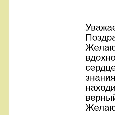
Уважа
Поздра
Желаю 
вдохн
сердце
знания
находи
верный
Желаю