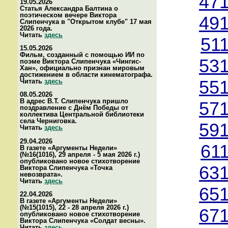
471
19.05.2026
Статья Александра Балтина о
поэтическом вечере Виктора
491
Слипенчука в "Открытом клубе" 17 мая
2026 года.
Читать
здесь
51
15.05.2026
Фильм, созданный с помощью ИИ по
531
поэме Виктора Слипенчука «Чингис-
Хан», официально признан мировым
достижением в области кинематографа.
Читать
здесь
551
08.05.2026
В адрес В.Т. Слипенчука пришло
571
поздравление с Днём Победы от
коллектива Центральной библиотеки
села Черниговка.
591
Читать
здесь
29.04.2026
61
В газете «Аргументы Недели»
(№16(1016), 29 апреля - 5 мая 2026 г.)
опубликовано новое стихотворение
631
Виктора Слипенчука «Точка
невозврата».
Читать
здесь
651
22.04.2026
В газете «Аргументы Недели»
(№15(1015), 22 - 28 апреля 2026 г.)
671
опубликовано новое стихотворение
Виктора Слипенчука «Солдат весны».
Читать
здесь