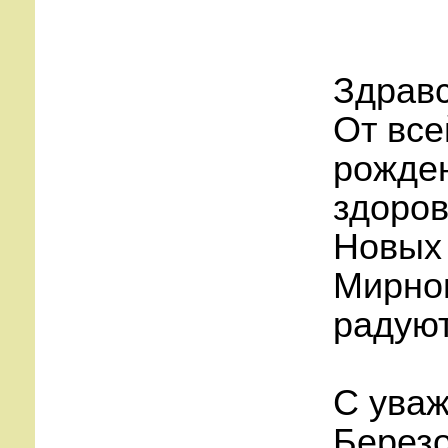
Здравс
От все
рожден
здоров
Новых 
Мирног
радуют
С уваж
Березо