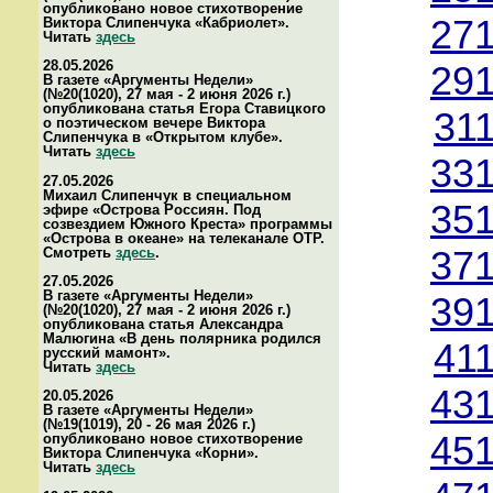
опубликовано новое стихотворение
271
Виктора Слипенчука «Кабриолет».
Читать
здесь
28.05.2026
291
В газете «Аргументы Недели»
(№20(1020), 27 мая - 2 июня 2026 г.)
опубликована статья Егора Ставицкого
31
о поэтическом вечере Виктора
Слипенчука в «Открытом клубе».
Читать
здесь
331
27.05.2026
Михаил Слипенчук в специальном
351
эфире «Острова Россиян. Под
созвездием Южного Креста» программы
«Острова в океане» на телеканале ОТР.
Смотреть
здесь
.
371
27.05.2026
В газете «Аргументы Недели»
391
(№20(1020), 27 мая - 2 июня 2026 г.)
опубликована статья Александра
Малюгина «В день полярника родился
41
русский мамонт».
Читать
здесь
431
20.05.2026
В газете «Аргументы Недели»
(№19(1019), 20 - 26 мая 2026 г.)
451
опубликовано новое стихотворение
Виктора Слипенчука «Корни».
Читать
здесь