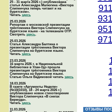
25 - 31 марта 2026 г.) опубликована
91
статья Александра Малюгина «Виктора
Слипенчука теперь читают и на
бурятском».
Читать
здесь
931
25.03.2026
Репортаж о московской презентации
951
трёхтомника Виктора Слипенчука на
бурятском языке - на телеканале ОТР.
Смотреть
здесь
.
971
25.03.2026
Статья Александра Балтина о
презентации трёхтомника Виктора
Слипенчука на бурятском языке.
Читать
здесь
23.03.2026
16 марта 2026 г. в Национальной
библиотеке в Улан-Удэ прошла
презентация трёхтомника Виктора
Слипенчука на бурятском языке.
Статью Ольги Вадимовой читать
здесь
18.03.2026
В газете «Аргументы Недели»
(№10(1010), 18 - 24 марта 2026 г.)
опубликовано новое стихотворение
Виктора Слипенчука «В снегах
Бермуда».
Читать
здесь
ОТЗЫВЫ ПОС
11.03.2026