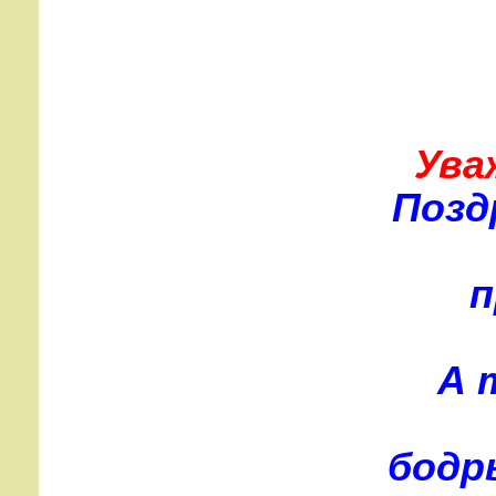
Ува
Позд
п
А 
бодр