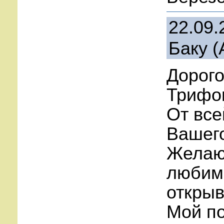
22.09.
Баку
(
Дорог
Трифо
От все
Вашег
Желаю
любим
открыв
Мой по