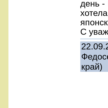
день -
хотела
японск
С уваж
22.09.
Федос
край)