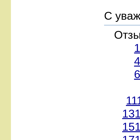
С уваж
Отзы
1
4
6
11
131
151