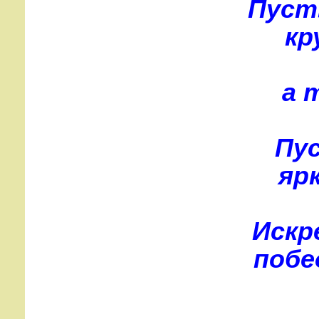
Пуст
кр
а 
Пу
яр
Искр
побе