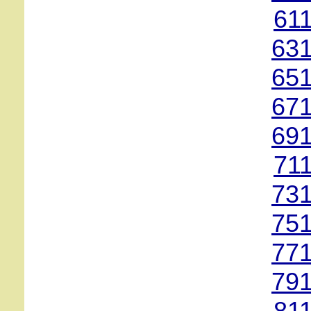
61
631
651
671
691
71
731
751
771
791