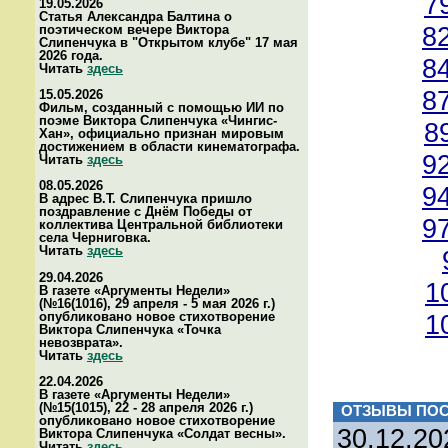
7
19.05.2026
Статья Александра Балтина о
8
поэтическом вечере Виктора
Слипенчука в "Открытом клубе" 17 мая
2026 года.
8
Читать
здесь
8
15.05.2026
Фильм, созданный с помощью ИИ по
поэме Виктора Слипенчука «Чингис-
8
Хан», официально признан мировым
достижением в области кинематографа.
9
Читать
здесь
08.05.2026
9
В адрес В.Т. Слипенчука пришло
поздравление с Днём Победы от
9
коллектива Центральной библиотеки
села Черниговка.
Читать
здесь
29.04.2026
1
В газете «Аргументы Недели»
(№16(1016), 29 апреля - 5 мая 2026 г.)
опубликовано новое стихотворение
1
Виктора Слипенчука «Точка
невозврата».
Читать
здесь
22.04.2026
В газете «Аргументы Недели»
(№15(1015), 22 - 28 апреля 2026 г.)
ОТЗЫВЫ ПОС
опубликовано новое стихотворение
30.12.20
Виктора Слипенчука «Солдат весны».
Читать
здесь