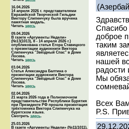
(Азерба
16.04.2026
14 апреля 2026 г. представителями
Евразийской Творческой Гильдии
Здравств
Виктору Слипенчуку была вручена
памятная медаль.
Читать
здесь
Спасибо 
09.04.2026
доброе п
В газете «Аргументы Недели»
(№13(1013), 8 - 14 апреля 2026 г.)
таким за
опубликована статья Егора Ставицкого
о презентации аудиокниги Виктора
являетес
Слипенчука "Звёздный Спас" в Доме
Лосева.
нашей вс
Читать
здесь
03.04.2026
радости 
Статья Александра Балтина о
презентации аудиокниги Виктора
Мы обяза
Слипенчука "Звёздный Спас" в Доме
Лосева.
сомневай
Читать
здесь
02.04.2026
21 марта 2026 года в Полномочном
представительстве Республики Бурятия
Всех Вам
при Президенте РФ прошла презентация
трёхтомника Виктора Слипенчука на
P.S. При
бурятском языке.
Смотреть
здесь
.
25.03.2026
29.12.20
В газете «Аргументы Недели» (№11(1011),