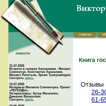
новости
Книга го
31.07.2026
Встречи в галерее Ханхалаева - Михаил
Слипенчук, Константин Ханхалаев,
Михаил Леонтьев, Эркин Тузмухамедов.
Смотреть
здесь
.
Отзывы 
14.07.2026
Интервью Михаила Слипенчука. Проект
26-3
«ЛЕГЕНДЫ».
Интервьюеры: Артур Мачкалян,
Даминик Валиуллин.
61-6
Смотреть
здесь
.
24.06.2026