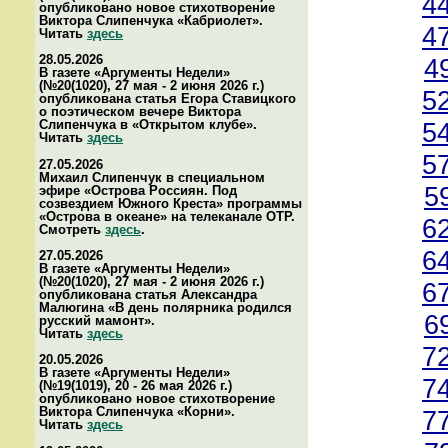
4
опубликовано новое стихотворение
Виктора Слипенчука «Кабриолет».
4
Читать
здесь
28.05.2026
4
В газете «Аргументы Недели»
(№20(1020), 27 мая - 2 июня 2026 г.)
5
опубликована статья Егора Ставицкого
о поэтическом вечере Виктора
Слипенчука в «Открытом клубе».
5
Читать
здесь
5
27.05.2026
Михаил Слипенчук в специальном
5
эфире «Острова Россиян. Под
созвездием Южного Креста» программы
«Острова в океане» на телеканале ОТР.
6
Смотреть
здесь
.
6
27.05.2026
В газете «Аргументы Недели»
(№20(1020), 27 мая - 2 июня 2026 г.)
6
опубликована статья Александра
Малюгина «В день полярника родился
6
русский мамонт».
Читать
здесь
7
20.05.2026
В газете «Аргументы Недели»
7
(№19(1019), 20 - 26 мая 2026 г.)
опубликовано новое стихотворение
Виктора Слипенчука «Корни».
7
Читать
здесь