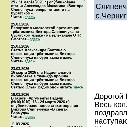
25 - 31 марта 2026 г.) опубликована
Слипенч
статья Александра Малюгина «Виктора
Слипенчука теперь читают и на
бурятском».
с.Черниг
Читать
здесь
25.03.2026
Репортаж о московской презентации
трёхтомника Виктора Слипенчука на
бурятском языке - на телеканале ОТР.
Смотреть
здесь
.
25.03.2026
Статья Александра Балтина о
презентации трёхтомника Виктора
Слипенчука на бурятском языке.
Читать
здесь
23.03.2026
16 марта 2026 г. в Национальной
библиотеке в Улан-Удэ прошла
презентация трёхтомника Виктора
Слипенчука на бурятском языке.
Статью Ольги Вадимовой читать
здесь
Дорогой 
18.03.2026
В газете «Аргументы Недели»
(№10(1010), 18 - 24 марта 2026 г.)
Весь кол
опубликовано новое стихотворение
Виктора Слипенчука «В снегах
поздравл
Бермуда».
Читать
здесь
наступа
11.03.2026