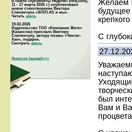
Желаем В
В газете «Аргументы Недели» (№9(1009),
11 - 17 марта 2026 г.) опубликовано
новое стихотворение Виктора
будущее 
Слипенчука «3I/ATLAS и мы».
Читать
здесь
крепкого
19.02.2026
Издательство ТОО «Компания Жете»
(Казахстан) прислало Виктору
С глубок
Слипенчуку, автору поэмы «Чингис-
Хан», подарок.
Смотреть
здесь
.
27.12.20
Новости (архив)>>>
Уважаем
наступа
Уходящий
творческ
был инт
Вам и Ва
процвета