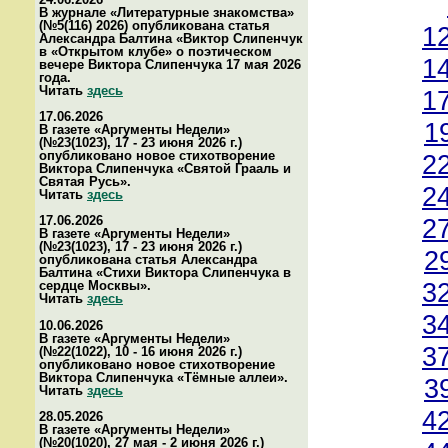
В журнале «Литературные знакомства»
(№5(116) 2026) опубликована статья
1
Александра Балтина «Виктор Слипенчук
в «Открытом клубе» о поэтическом
1
вечере Виктора Слипенчука 17 мая 2026
года.
Читать
здесь
1
17.06.2026
1
В газете «Аргументы Недели»
(№23(1023), 17 - 23 июня 2026 г.)
опубликовано новое стихотворение
2
Виктора Слипенчука «Святой Грааль и
Святая Русь».
2
Читать
здесь
17.06.2026
2
В газете «Аргументы Недели»
(№23(1023), 17 - 23 июня 2026 г.)
2
опубликована статья Александра
Балтина «Стихи Виктора Слипенчука в
3
сердце Москвы».
Читать
здесь
3
10.06.2026
В газете «Аргументы Недели»
3
(№22(1022), 10 - 16 июня 2026 г.)
опубликовано новое стихотворение
Виктора Слипенчука «Тёмные аллеи».
3
Читать
здесь
4
28.05.2026
В газете «Аргументы Недели»
(№20(1020), 27 мая - 2 июня 2026 г.)