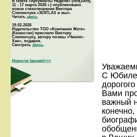
В газете «Аргументы Недели» (№9(1009),
11 - 17 марта 2026 г.) опубликовано
новое стихотворение Виктора
Слипенчука «3I/ATLAS и мы».
Читать
здесь
19.02.2026
Издательство ТОО «Компания Жете»
(Казахстан) прислало Виктору
Слипенчуку, автору поэмы «Чингис-
Хан», подарок.
Смотреть
здесь
.
Новости (архив)>>>
Уважаемы
С Юбиле
дорогого
Вами про
важный н
конечно,
биографи
обобщен