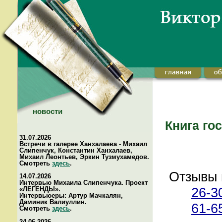
новости
Книга го
31.07.2026
Встречи в галерее Ханхалаева - Михаил
Слипенчук, Константин Ханхалаев,
Михаил Леонтьев, Эркин Тузмухамедов.
Смотреть
здесь
.
Отзывы 
14.07.2026
Интервью Михаила Слипенчука. Проект
26-3
«ЛЕГЕНДЫ».
Интервьюеры: Артур Мачкалян,
Даминик Валиуллин.
61-6
Смотреть
здесь
.
24.06.2026