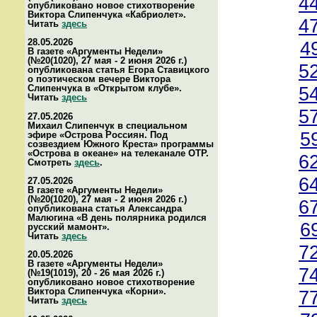
4
опубликовано новое стихотворение
Виктора Слипенчука «Кабриолет».
4
Читать
здесь
28.05.2026
4
В газете «Аргументы Недели»
(№20(1020), 27 мая - 2 июня 2026 г.)
5
опубликована статья Егора Ставицкого
о поэтическом вечере Виктора
Слипенчука в «Открытом клубе».
5
Читать
здесь
5
27.05.2026
Михаил Слипенчук в специальном
5
эфире «Острова Россиян. Под
созвездием Южного Креста» программы
«Острова в океане» на телеканале ОТР.
6
Смотреть
здесь
.
6
27.05.2026
В газете «Аргументы Недели»
(№20(1020), 27 мая - 2 июня 2026 г.)
6
опубликована статья Александра
Малюгина «В день полярника родился
6
русский мамонт».
Читать
здесь
7
20.05.2026
В газете «Аргументы Недели»
7
(№19(1019), 20 - 26 мая 2026 г.)
опубликовано новое стихотворение
Виктора Слипенчука «Корни».
7
Читать
здесь