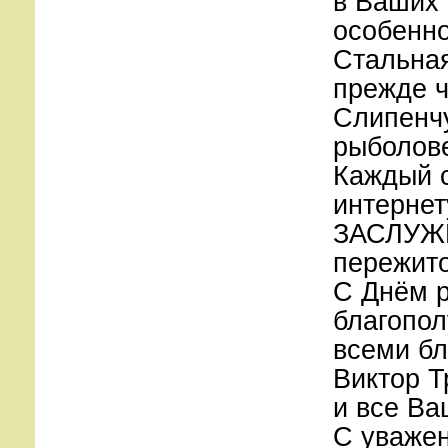
в Ваших 
особенно
Стальная
прежде ч
Слипенч
рыболове
Каждый с
интернет
ЗАСЛУЖ
пережито
С Днём р
благопол
всеми б
Виктор Т
и все Ва
С уваже