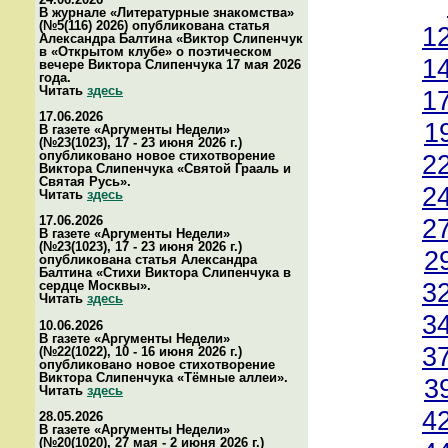
В журнале «Литературные знакомства»
(№5(116) 2026) опубликована статья
1
Александра Балтина «Виктор Слипенчук
в «Открытом клубе» о поэтическом
1
вечере Виктора Слипенчука 17 мая 2026
года.
Читать
здесь
1
17.06.2026
1
В газете «Аргументы Недели»
(№23(1023), 17 - 23 июня 2026 г.)
опубликовано новое стихотворение
2
Виктора Слипенчука «Святой Грааль и
Святая Русь».
2
Читать
здесь
17.06.2026
2
В газете «Аргументы Недели»
(№23(1023), 17 - 23 июня 2026 г.)
2
опубликована статья Александра
Балтина «Стихи Виктора Слипенчука в
3
сердце Москвы».
Читать
здесь
3
10.06.2026
В газете «Аргументы Недели»
3
(№22(1022), 10 - 16 июня 2026 г.)
опубликовано новое стихотворение
Виктора Слипенчука «Тёмные аллеи».
3
Читать
здесь
4
28.05.2026
В газете «Аргументы Недели»
(№20(1020), 27 мая - 2 июня 2026 г.)