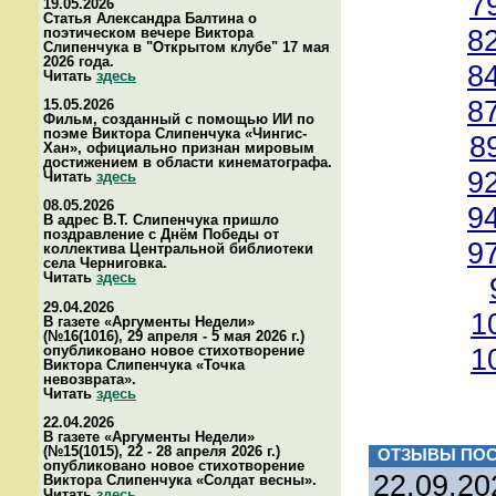
7
19.05.2026
Статья Александра Балтина о
8
поэтическом вечере Виктора
Слипенчука в "Открытом клубе" 17 мая
2026 года.
8
Читать
здесь
8
15.05.2026
Фильм, созданный с помощью ИИ по
поэме Виктора Слипенчука «Чингис-
8
Хан», официально признан мировым
достижением в области кинематографа.
9
Читать
здесь
08.05.2026
9
В адрес В.Т. Слипенчука пришло
поздравление с Днём Победы от
9
коллектива Центральной библиотеки
села Черниговка.
Читать
здесь
29.04.2026
1
В газете «Аргументы Недели»
(№16(1016), 29 апреля - 5 мая 2026 г.)
опубликовано новое стихотворение
1
Виктора Слипенчука «Точка
невозврата».
Читать
здесь
22.04.2026
В газете «Аргументы Недели»
(№15(1015), 22 - 28 апреля 2026 г.)
ОТЗЫВЫ ПОС
опубликовано новое стихотворение
22.09.20
Виктора Слипенчука «Солдат весны».
Читать
здесь