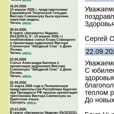
16.04.2026
Уважаем
14 апреля 2026 г. представителями
Евразийской Творческой Гильдии
поздравл
Виктору Слипенчуку была вручена
памятная медаль.
Здоровья
Читать
здесь
09.04.2026
В газете «Аргументы Недели»
(№13(1013), 8 - 14 апреля 2026 г.)
Сергей О
опубликована статья Егора Ставицкого
о презентации аудиокниги Виктора
Слипенчука "Звёздный Спас" в Доме
Лосева.
22.09.20
Читать
здесь
03.04.2026
Уважаем
Статья Александра Балтина о
презентации аудиокниги Виктора
С юбилее
Слипенчука "Звёздный Спас" в Доме
Лосева.
здоровья
Читать
здесь
02.04.2026
благопол
21 марта 2026 года в Полномочном
представительстве Республики Бурятия
теплом р
при Президенте РФ прошла презентация
трёхтомника Виктора Слипенчука на
До новых
бурятском языке.
Смотреть
здесь
.
25.03.2026
В газете «Аргументы Недели» (№11(1011),